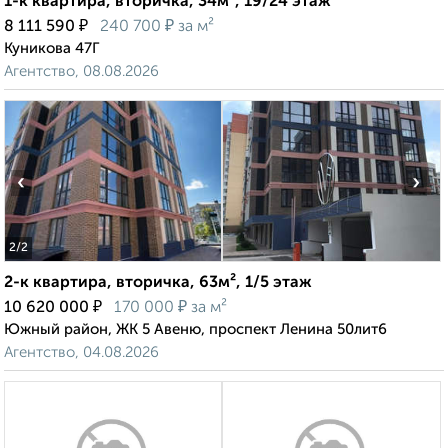
1-к квартира, вторичка, 34м², 19/24 этаж
₽
₽
8 111 590
240 700
за м²
Куникова 47Г
Агентство, 08.08.2026
‹
›
2
/2
2-к квартира, вторичка, 63м², 1/5 этаж
₽
₽
10 620 000
170 000
за м²
Южный район, ЖК 5 Авеню, проспект Ленина 50лит6
Агентство, 04.08.2026