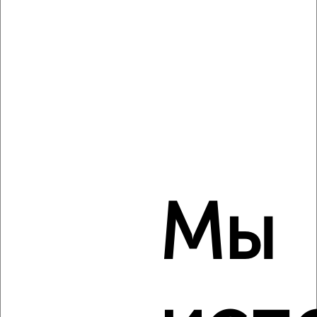
Дом 60м², 1-этажный, на длительный срок, в черте
города
₽
11 000
в месяц
Приморский район, Спортивная 1А
Агентство, 08.08.2026
‹
›
Мы
2
/4
Дом 71м², 1-этажный, на длительный срок, в черте
города
₽
12 500
в месяц
Центральный район, переулок Мизюкова 1
Агентство, 07.08.2026