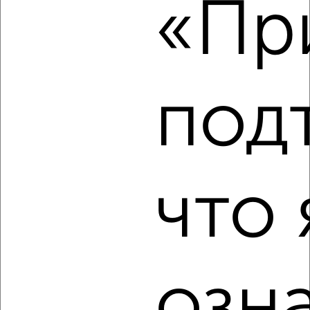
«При
₽
11 500
в месяц
Центральный район, Сокольского 1
Агентство, 07.08.2026
под
‹
›
2
/4
что 
Дом 62м², 1-этажный, на длительный срок, в черте
города
₽
10 500
в месяц
Центральный район, Раевского 5
Агентство, 07.08.2026
озн