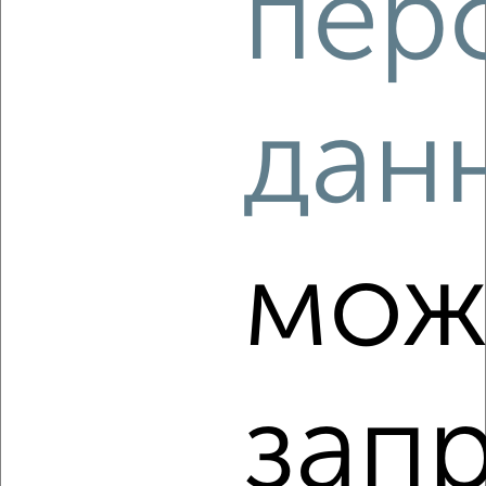
пер
‹
›
2
/5
дан
Дом 60м², 1-этажный, на длительный срок, в черте
города
₽
11 000
в месяц
Приморский район, Социалистическая 1
Агентство, 06.08.2026
мож
‹
›
зап
2
/8
Дом 70м², 1-этажный, на длительный срок, в черте