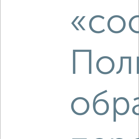
города
₽
12 500
в месяц
«coo
Центральный район, Белинского 1
Агентство, 06.08.2026
Пол
‹
›
2
/7
Дом 70м², 1-этажный, на длительный срок, в черте
обр
города
₽
11 000
в месяц
Приморский район, Интернациональная 53
Агентство, 06.08.2026