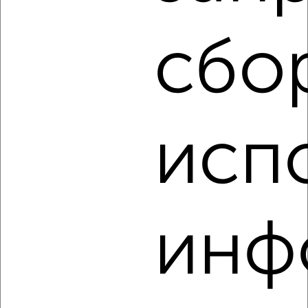
города
₽
13 000
в месяц
Восточный район, 3-я Саманная 1
сбо
Агентство, 06.08.2026
‹
›
исп
2
/6
Дом 60м², 1-этажный, на длительный срок, в черте
города
инф
₽
12 000
в месяц
Восточный район, 3-я Саманная 1
Агентство, 06.08.2026