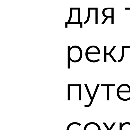
для 
‹
›
2
/6
рек
Дом 50м², 1-этажный, на длительный срок, в черте
города
₽
12 000
в месяц
Южный район, мкр. 5-я Бригада, Голикова 1
Агентство, 06.08.2026
пут
‹
›
сох
2
/6
Дом 75м², 1-этажный, на длительный срок, в черте