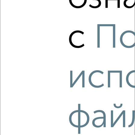
‹
›
с
По
2
/7
Дом 60м², 1-этажный, на длительный срок, в черте
города
₽
12 000
в месяц
Приморский район, Норильская 1
исп
Агентство, 07.08.2026
‹
›
фай
2
/4
Дом 75м², 1-этажный, на длительный срок, в черте