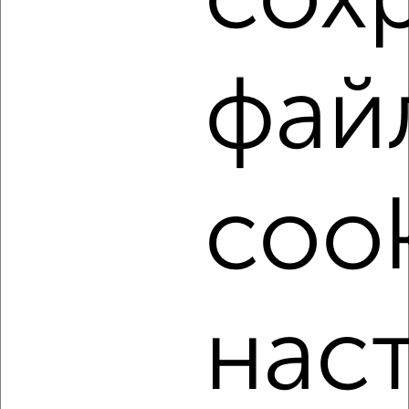
города
₽
9 000
в месяц
Центральный район, Исаева 41
Собственник, 05.08.2026
фай
‹
›
cook
2
/1
Дом 60м², 1-этажный, на длительный срок, в черте
города
₽
12 000
в месяц
нас
Приморский район, Черничная 3
Агентство, 04.08.2026