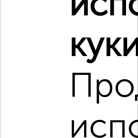
исп
Виртуальные 3D-туры по музеям и объектам
культуры
куки
‹
›
Про
2
/6
Дом 55м², 1-этажный, на длительный срок, в черте
города
₽
12 000
в месяц
Приморский район, Черничная 1
Агентство, 07.08.2026
исп