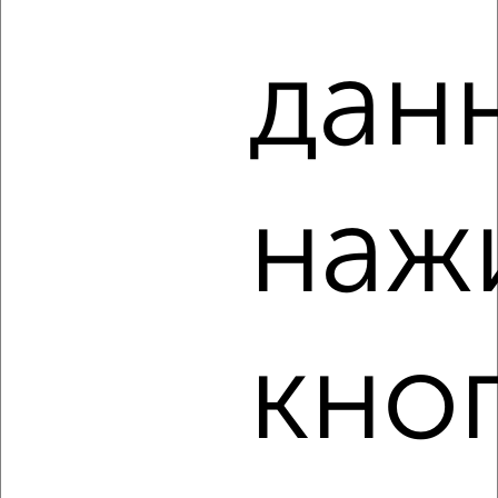
‹
›
дан
2
/6
Дом 60м², 1-этажный, на длительный срок, в черте
города
₽
11 000
в месяц
наж
Центральный район, Горпищенко 52
Агентство, 07.08.2026
кно
‹
›
2
/4
Дом 67м², 1-этажный, на длительный срок, в черте
города