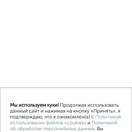
↑ НАВЕРХ К МЕНЮ
Мы используем куки!
Продолжая использовать
ИЖС
СНТ
В черте города
данный сайт и нажимая на кнопку «Принять», я
подтверждаю, что я ознакомлен(а) с
Политикой
использования файлов «cookies»
и
Политикой
Контакты
Политика конфиденциальности
об обработке персональных данных
. Вы