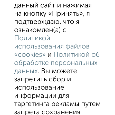
данный сайт и нажимая
на кнопку «Принять», я
подтверждаю, что я
ознакомлен(а) с
Политикой
использования файлов
«cookies»
и
Политикой об
обработке персональных
данных
. Вы можете
запретить сбор и
использование
информации для
↑ НАВЕРХ К МЕНЮ
таргетинга рекламы путем
ИЖС
СНТ
В черте города
запрета сохранения