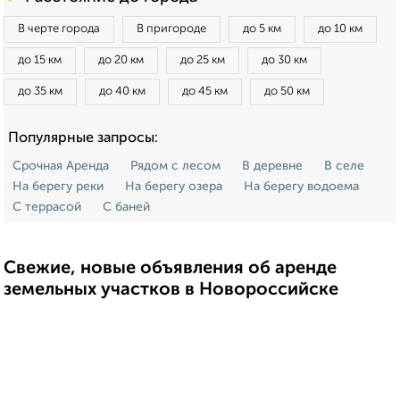
В черте города
В пригороде
до 5 км
до 10 км
до 15 км
до 20 км
до 25 км
до 30 км
до 35 км
до 40 км
до 45 км
до 50 км
Популярные запросы:
Срочная Аренда
Рядом с лесом
В деревне
В селе
На берегу реки
На берегу озера
На берегу водоема
С террасой
С баней
Свежие, новые объявления об аренде
земельных участков в Новороссийске