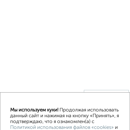
↑ НАВЕРХ К МЕНЮ
Без посредников
В деревне
Каркасный
Из бруса
Из сип панелей
Мы используем куки!
Продолжая использовать
Деревянный
Готовый дом
Под ключ
Загородный
данный сайт и нажимая на кнопку «Принять», я
подтверждаю, что я ознакомлен(а) с
Политикой использования файлов «cookies»
и