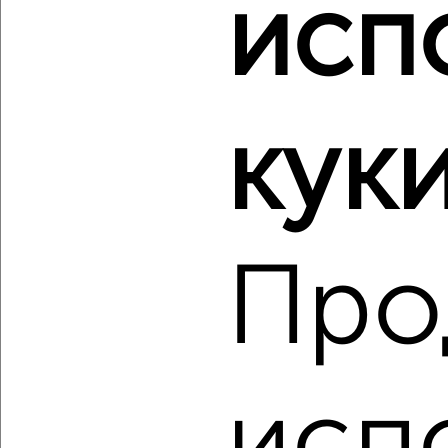
исп
Центральный район, Карамзина 25
Собственник, 11.08.2022
Виртуальные 3D-туры по музеям и объектам
культуры
куки
Про
3
Комната в 2-к квартире, на длительный срок, 18м², 5/9
этаж
₽
7 000
в месяц
Южный район, мкр. 7-й микрорайон, Куникова 66
исп
Собственник, 11.08.2022