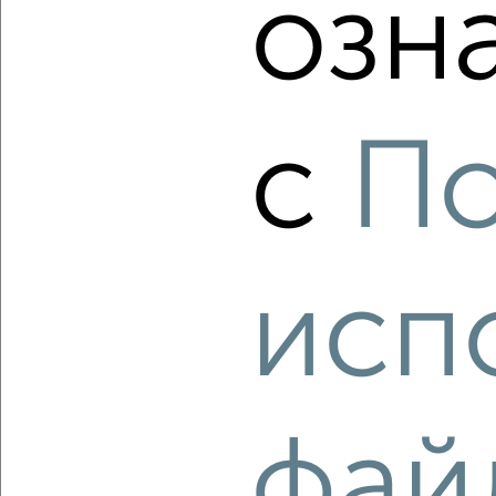
озн
с
По
2
Комната в 2-к квартире, на длительный срок, 15м²,
5/18 этаж
₽
4 000
в месяц
исп
Приморский район, Московская 9
Агентство, 14.07.2022
фай