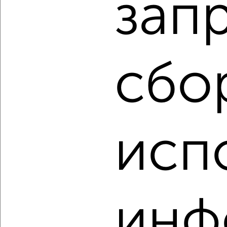
зап
3
Комната в 2-к квартире, на длительный срок, 18м², 2/9
этаж
₽
6 000
в месяц
сбо
Южный район, мкр. 7-й микрорайон, Героев Десантников 81
Агентство, 14.05.2022
исп
3
Комната в 2-к квартире, на длительный срок, 18м², 3/9
этаж
инф
₽
6 000
в месяц
Южный район, мкр. 7-й микрорайон, Малоземельская 9