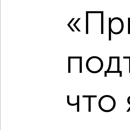
2
Комната в 2-к квартире, на длительный срок, 15м², 2/9
«Пр
этаж
₽
4 000
в месяц
Южный район, мкр. 7-й микрорайон, проспект
Дзержинского 187
Агентство, 14.07.2022
под
что 
1
Комната в 2-к квартире, на длительный срок, 15м², 3/9
этаж
₽
4 000
в месяц
Центральный район, проезд Скобликова 3
Агентство, 14.07.2022