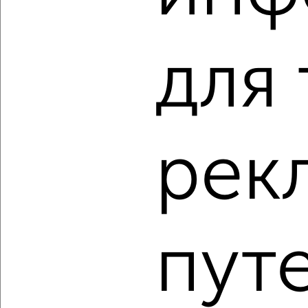
Агентство, 14.05.2022
для 
3
рек
Комната в 2-к квартире, на длительный срок, 18м²,
3/10 этаж
₽
6 000
в месяц
Южный район, мкр. 14-й микрорайон, проспект
Дзержинского 204
Агентство, 14.05.2022
пут