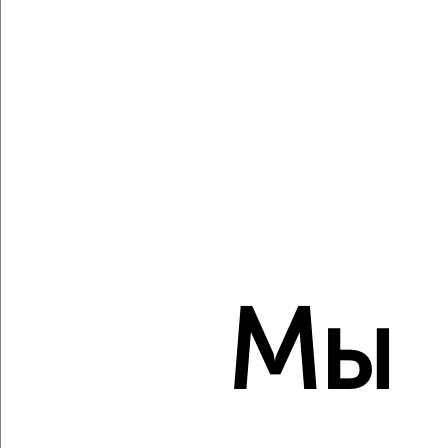
5
Комната в 2-к квартире, на длительный срок, 18м², 2/5
этаж
₽
9 000
в месяц
Центральный район, Губернского 32
Собственник, 11.08.2022
Мы
3
Комната в 2-к квартире, на длительный срок, 18м², 6/9
этаж
₽
8 000
в месяц