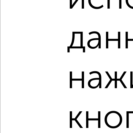
дан
4
Комната в 2-к квартире, на длительный срок, 18м², 5/9
этаж
наж
₽
6 000
в месяц
Южный район, мкр. 14-й микрорайон, Пионерская 33
Собственник, 11.08.2022
кно