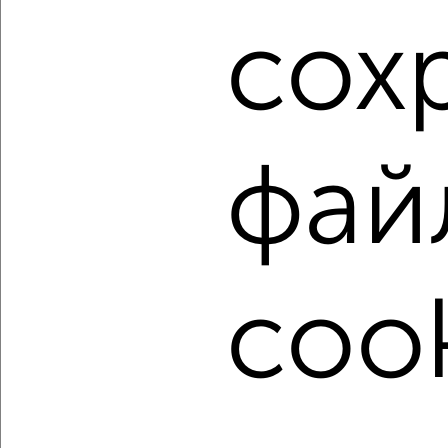
сох
5
Комната в 2-к квартире, на длительный срок, 18м², 3/9
этаж
₽
6 000
в месяц
Центральный район, Энгельса 76
фай
Агентство, 14.05.2022
cook
5
Комната в 2-к квартире, на длительный срок, 23м²,
3/16 этаж
₽
6 000
в месяц
Приморский район, Козлова 72