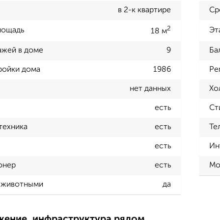
в 2-к квартире
Ср
2
лощадь
Эт
18 м
ажей в доме
9
Ба
ройки дома
1986
Ре
нет данных
Хо
есть
Ст
техника
есть
Те
есть
Ин
онер
есть
Мо
 животными
да
жение, инфраструктура рядом