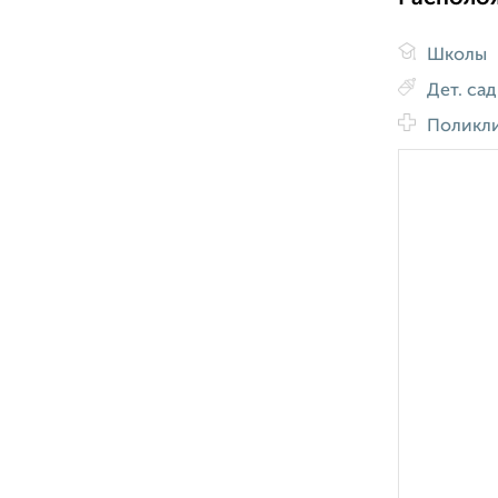
Школы
Дет. са
Поликл