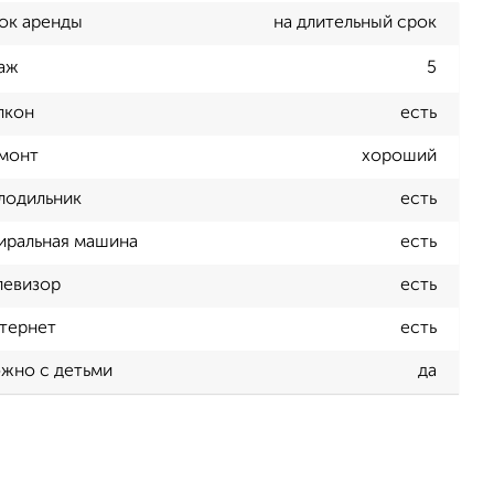
ок аренды
на длительный срок
аж
5
лкон
есть
монт
хороший
лодильник
есть
иральная машина
есть
левизор
есть
тернет
есть
жно с детьми
да