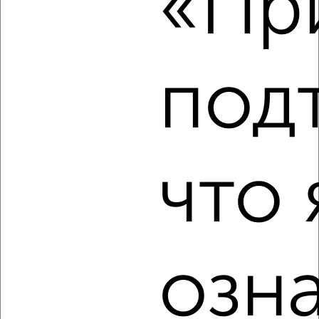
«При
Агентство, 14.07.2022
под
1
Комната в 2-к квартире, на длительный срок, 15м², 3/9
что 
этаж
₽
4 000
в месяц
Центральный район, проезд Скобликова 3
Агентство, 14.07.2022
озн