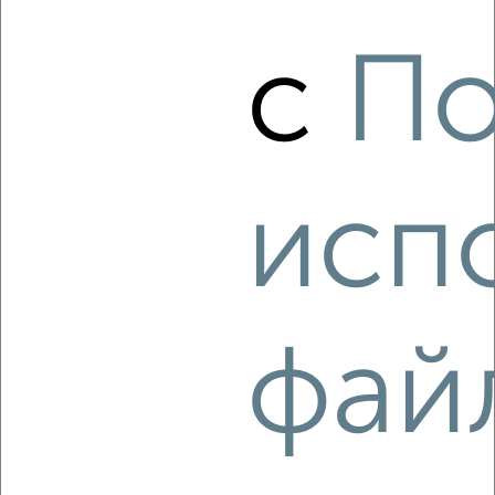
с
По
2
Комната в 2-к квартире, на длительный срок, 15м²,
5/18 этаж
₽
4 000
в месяц
Приморский район, Московская 9
Агентство, 14.07.2022
исп
фай
3
Комната в 2-к квартире, на длительный срок, 48м², 2/5
этаж
₽
5 000
в месяц
Восточный район, Михаила Борисова 15