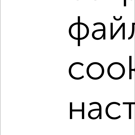
6 000
в месяц
Центральный район, Энгельса 76
Агентство, 14.05.2022
фай
cook
5
Комната в 2-к квартире, на длительный срок, 23м²,
3/16 этаж
₽
6 000
в месяц
нас
Приморский район, Козлова 72
Агентство, 14.05.2022