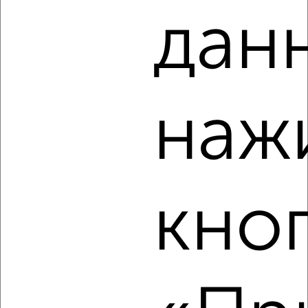
дан
4
Комната в 2-к квартире, на длительный срок, 18м², 5/9
этаж
₽
6 000
в месяц
Южный район, мкр. 14-й микрорайон, Пионерская 33
Собственник, 11.08.2022
наж
кно
2
Комната в 2-к квартире, на длительный срок, 15м², 2/9
этаж
₽
4 000
в месяц
Южный район, мкр. 7-й микрорайон, проспект
Дзержинского 187