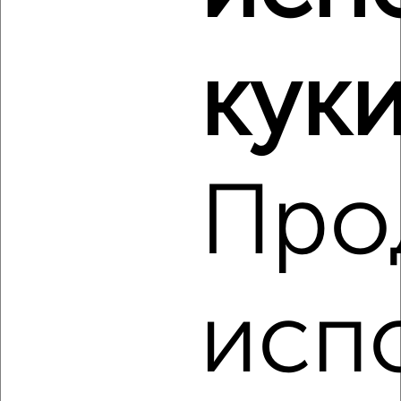
куки
3
Комната в 2-к квартире, на длительный срок, 18м², 5/9
Про
этаж
₽
7 000
в месяц
Южный район, мкр. 7-й микрорайон, Куникова 66
Собственник, 11.08.2022
исп