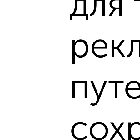
для 
3
Комната в 2-к квартире, на длительный срок, 18м²,
рек
3/10 этаж
₽
6 000
в месяц
Южный район, мкр. 14-й микрорайон, проспект
Дзержинского 204
Агентство, 14.05.2022
пут
сох
5
Комната в 2-к квартире, на длительный срок, 18м², 3/9
этаж
₽