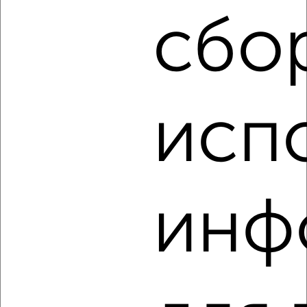
Южный район, мкр. 7-й микрорайон, Героев Десантников 81
Агентство, 14.05.2022
сбо
исп
3
Комната в 2-к квартире, на длительный срок, 18м², 3/9
этаж
₽
6 000
в месяц
инф
Южный район, мкр. 7-й микрорайон, Малоземельская 9
Агентство, 14.05.2022