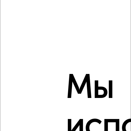
Центральный район, Губернского 32
Собственник, 11.08.2022
3
Мы
Комната в 2-к квартире, на длительный срок, 18м², 6/9
этаж
₽
8 000
в месяц
Центральный район, Карамзина 25
Собственник, 11.08.2022
исп
Виртуальные 3D-туры по музеям и объектам
культуры