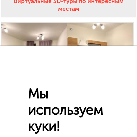
Виртуальные 3D-туры по интересным
местам
3
Комната в 2-к квартире, на длительный срок, 16м²,
3/10 этаж
Мы
₽
6 000
в месяц
Южный район, мкр. 14-й микрорайон, Пионерская 17
Агентство, 11.02.2022
используем
куки!