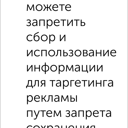
можете
запретить
4
сбор и
Комната в 2-к квартире, на длительный срок, 18м², 2/4
этаж
использование
₽
6 000
в месяц
Приморский район, Герцена 7
информации
Агентство, 14.05.2022
для таргетинга
рекламы
путем запрета
3
Комната в 2-к квартире, на длительный срок, 50м², 4/5