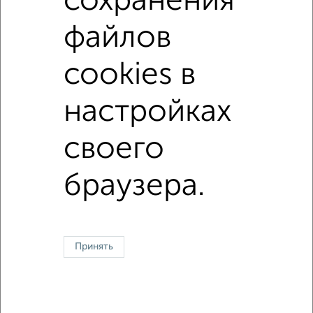
сохранения
этаж
₽
5 500
в месяц
файлов
Центральный район, проспект Ленина 38
Агентство, 16.08.2022
cookies в
настройках
↑ НАВЕРХ К МЕНЮ
своего
В общежитии
В коммуналке
Без посредников
На сутки
браузера.
Контакты
Политика конфиденциальности
Пользовательское соглашение
Новороссийск, улица Свободы 16А
© 2015–2026
Сайт-доска объявлений недвижимости
О проекте
Реклама на портале
Новости
Статьи
Блог
Риэлторы
Агентства
Принять
Застройщики
Ипотечный калькулятор
Консультации по недвижимости
Разместить объявление
Скачать приложение
Соцсети (vk.com | t.me | dzen.ru)