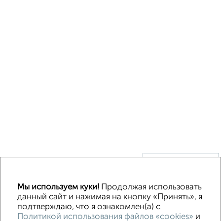
↑ НАВЕРХ К МЕНЮ
Без посредников
В деревне
Каркасный
Из бруса
Из сип панелей
Мы используем куки!
Продолжая использовать
Деревянный
Готовый дом
Под ключ
Загородный
данный сайт и нажимая на кнопку «Принять», я
подтверждаю, что я ознакомлен(а) с
Политикой использования файлов «cookies»
и