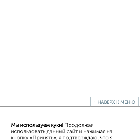
↑ НАВЕРХ К МЕНЮ
Офисное помещение
Торговое помещение
Помещение свободного назначения
Складское помещение
Мы используем куки!
Продолжая
Производственное помещение
использовать данный сайт и нажимая на
кнопку «Принять», я подтверждаю, что я