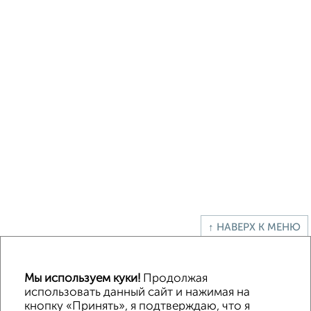
↑ НАВЕРХ К МЕНЮ
Офисное помещение
Торговое помещение
Помещение свободного назначения
Складское помещение
Мы используем куки!
Продолжая
Производственное помещение
использовать данный сайт и нажимая на
кнопку «Принять», я подтверждаю, что я