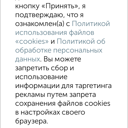
кнопку «Принять», я
подтверждаю, что я
ознакомлен(а) с
Политикой
использования файлов
«cookies»
и
Политикой об
обработке персональных
данных
. Вы можете
запретить сбор и
использование
↑ НАВЕРХ К МЕНЮ
информации для таргетинга
Машиноместа в паркинге
Без посредников
рекламы путем запрета
сохранения файлов cookies
Контакты
Политика конфиденциальности
в настройках своего
Пользовательское соглашение
Новороссийск, улица Свободы 16А
© 2015–2026
Сайт-доска объявлений недвижимости
О проекте
браузера.
Реклама на портале
Новости
Статьи
Блог
Риэлторы
Агентства