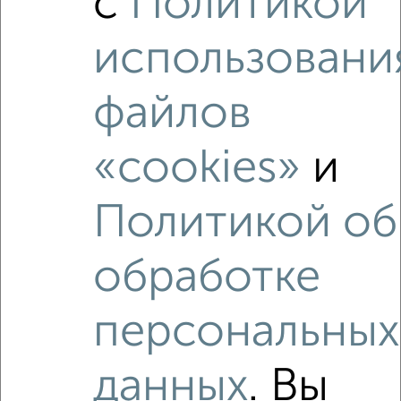
с
Политикой
‹
›
использовани
файлов
2
/4
1-к квартира, на длительный срок, 36м², 3/4 этаж
₽
12 000
в месяц
«cookies»
и
Центральный район, Новороссийской Республики 28
Агентство, 08.08.2026
Политикой об
обработке
‹
›
персональных
2
/5
данных
. Вы
2-к квартира, на длительный срок, 55м², 4/9 этаж