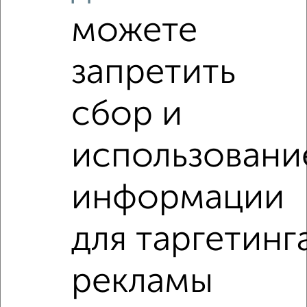
₽
14 000
в месяц
Центральный район, Алексеева 25
можете
Агентство, 01.08.2026
запретить
сбор и
‹
›
использовани
2
/5
2-к квартира, на длительный срок, 55м², 4/9 этаж
информации
₽
14 000
в месяц
Южный район, мкр. 14-й микрорайон, Пионерская 39
для таргетинг
Агентство, 07.08.2026
рекламы