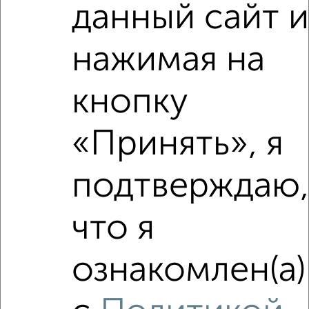
данный сайт и
1-к квартира, на длительный срок, 39м², 6/16 этаж
₽
11 000
в месяц
нажимая на
Центральный район, Мысхакское шоссе 61
Собственник, 05.08.2026
кнопку
«Принять», я
‹
›
подтверждаю,
2
/4
1-к квартира, на длительный срок, 40м², 3/5 этаж
что я
₽
12 000
в месяц
Центральный район, Советов 16
ознакомлен(а)
Агентство, 06.08.2026