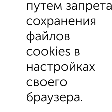
‹
›
путем запрет
сохранения
2
/4
2-к квартира, на длительный срок, 47м², 3/5 этаж
₽
14 000
в месяц
файлов
ЖК Леон, Любимый переулок 12
Агентство, 08.08.2026
cookies в
настройках
1 / 1
↑ НАВЕРХ К МЕНЮ
своего
Однокомнатные
Двухкомнатные
3‑комнатные
Квартиры студии
Без посредников
На длительный срок
На сутки
Без мебели
браузера.
Контакты
Политика конфиденциальности
Пользовательское соглашение
Новороссийск, улица Свободы 16А