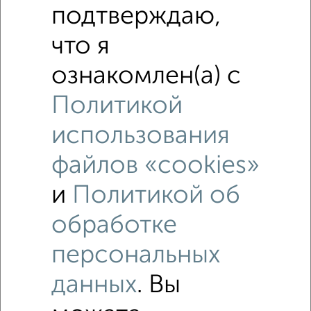
подтверждаю,
Агентство, 02.08.2026
что я
ознакомлен(а) с
‹
›
Политикой
использования
2
/5
файлов «cookies»
2-к квартира, на длительный срок, 55м², 3/16 этаж
₽
15 000
в месяц
и
Политикой об
Южный район, мкр. 15-й микрорайон, ЖК Посейдон, Мурата
Ахеджака 12
обработке
Агентство, 03.08.2026
персональных
данных
. Вы
‹
›