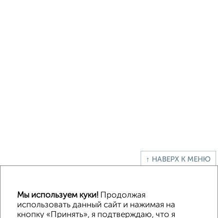
↑ НАВЕРХ К МЕНЮ
Офисное помещение
Торговое помещение
Помещение свободного назначения
Складское помещение
Мы используем куки!
Продолжая
Производственное помещение
использовать данный сайт и нажимая на
кнопку «Принять», я подтверждаю, что я