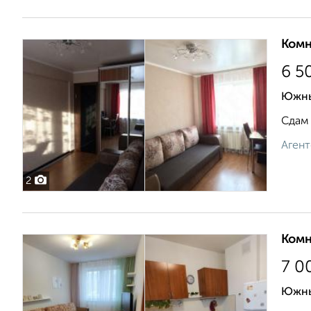
Комн
6 5
Южны
Сдам 
Агент
2
Комн
7 0
Южны