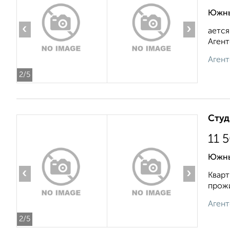
Южный
‹
›
ается
Агент
Агент
2
/5
Студ
11 
Южный
‹
›
Кварт
прожи
Агент
2
/5