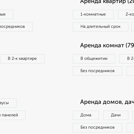
Аренда квартир (2
ные
1‑комнатные
2‑к
посредников
На длительный срок
Аренда комнат (79
В 2‑к квартире
В общежитии
В 2
Без посредников
Аренда домов, дач
аусы
п панелей
Дома
Дачи
Без посредников