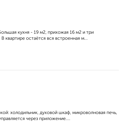
ольшая кухня - 19 м2, прихожая 16 м2 и три
В квapтирe oстaётся вcя встpoенная м...
кой: холодильник, духовой шкаф, микроволновая печь,
правляется через приложение....