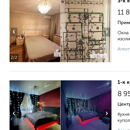
3-к 
11 
Прим
‹
›
Окна 
изоли
Агент
2
/2
1-к 
8 9
Центр
‹
›
Кухня
купол