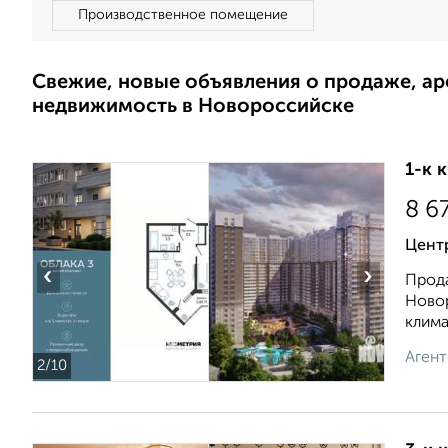
Производственное помещение
Свежие, новые объявления о продаже, а
недвижимость в Новороссийске
1-к 
8 6
Центр
‹
›
Прода
Новор
климат
Агент
2
/10