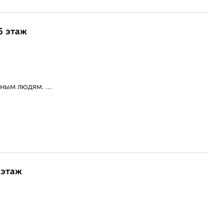
6 этаж
ым людям. ...
 этаж