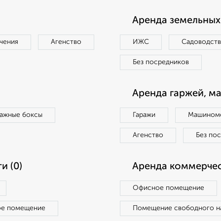
Аренда земельных 
чения
Агенство
ИЖС
Садоводст
Без посредников
Аренда гаржей, м
ражные боксы
Гаражи
Машиноме
Агенство
Без по
и (0)
Аренда коммерчес
Офисное помещение
ое помещение
Помещение свободного н