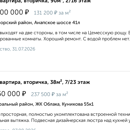
квартира, вторичка, 90м², 2/16 этаж
₽
800 000
₽
131 200
за м²
орский район, Анапское шоссе 41л
выходят на две стороны, в том числе на Цемесскую рощу. Б
рованные комнаты. Хороший ремонт. С водой проблем нет. 
ство, 31.07.2026
квартира, вторичка, 38м², 7/23 этаж
₽
50 000
₽
237 500
за м²
альный район, ЖК Облака, Куникова 55к1
 просторная, полностью укомплектована встроенной техни
ьная вытяжка. Подвесная дизайнерская люстра над кухней у