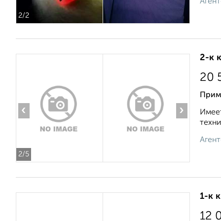
Агент
2
/2
2-к 
20 
Прим
‹
›
Имеет
техни
Агент
2
/5
1-к 
12 