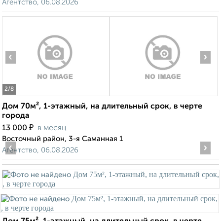
Агентство, 06.08.2026
‹
›
2
/8
Дом 70м², 1-этажный, на длительный срок, в черте
города
₽
13 000
в месяц
Восточный район, 3-я Саманная 1
‹
›
Агентство, 06.08.2026