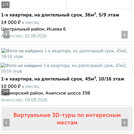
2
/3
1-к квартира, на длительный срок, 36м², 5/9 этаж
₽
14 000
в месяц
Центральный район, Исаева 6
‹
›
Агентство, 01.08.2026
1-к квартира, на длительный срок, 45м², 10/16 этаж
₽
10 000
в месяц
2
/5
Приморский район, Анапское шоссе 39В
Агентство, 09.08.2026
Виртуальные 3D-туры по интересным
‹
›
местам