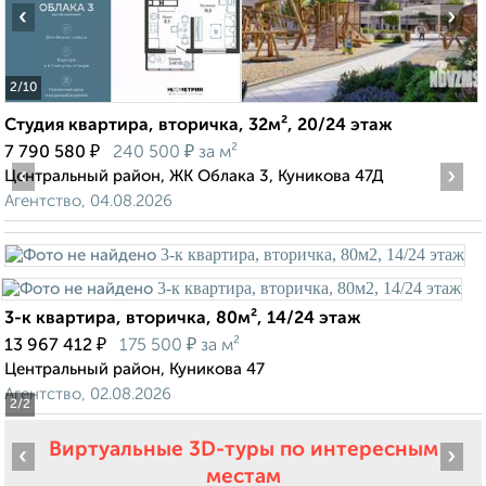
‹
›
2
/10
Студия квартира, вторичка, 32м², 20/24 этаж
₽
₽
7 790 580
240 500
за м²
‹
›
Центральный район, ЖК Облака 3, Куникова 47Д
Агентство, 04.08.2026
3-к квартира, вторичка, 80м², 14/24 этаж
₽
₽
13 967 412
175 500
за м²
Центральный район, Куникова 47
Агентство, 02.08.2026
2
/2
Виртуальные 3D-туры по интересным
‹
›
местам