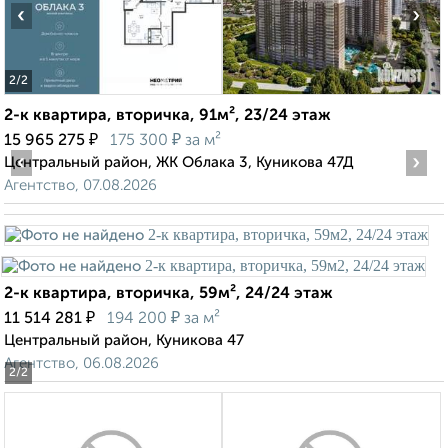
‹
›
2
/2
2-к квартира, вторичка, 91м², 23/24 этаж
₽
₽
15 965 275
175 300
за м²
‹
›
Центральный район, ЖК Облака 3, Куникова 47Д
Агентство, 07.08.2026
2-к квартира, вторичка, 59м², 24/24 этаж
₽
₽
11 514 281
194 200
за м²
Центральный район, Куникова 47
Агентство, 06.08.2026
2
/2