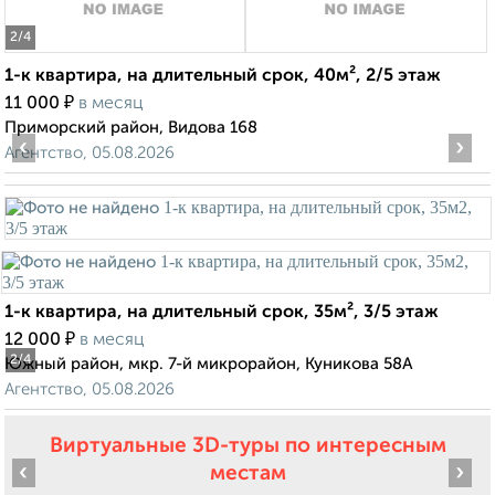
2
/4
1-к квартира, на длительный срок, 40м², 2/5 этаж
₽
11 000
в месяц
Приморский район, Видова 168
‹
›
Агентство, 05.08.2026
1-к квартира, на длительный срок, 35м², 3/5 этаж
₽
12 000
в месяц
2
/4
Южный район, мкр. 7-й микрорайон, Куникова 58А
Агентство, 05.08.2026
Виртуальные 3D-туры по интересным
‹
›
местам