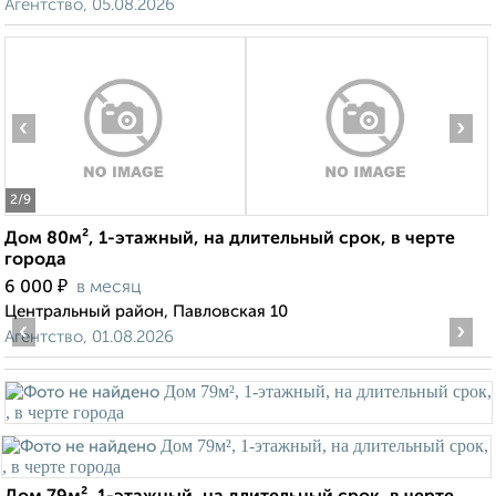
Агентство, 05.08.2026
‹
›
2
/9
Дом 80м², 1-этажный, на длительный срок, в черте
города
₽
6 000
в месяц
Центральный район, Павловская 10
‹
›
Агентство, 01.08.2026