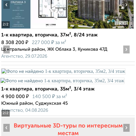
‹
›
2
/2
1-к квартира, вторичка, 37м², 8/24 этаж
₽
₽
8 308 200
227 000
за м²
‹
›
Центральный район, ЖК Облака 3, Куникова 47Д
Агентство, 29.07.2026
1-к квартира, вторичка, 35м², 3/4 этаж
₽
₽
4 900 000
140 500
за м²
Южный район, Суджукская 45
Агентство, 04.08.2026
2
/2
Виртуальные 3D-туры по интересным
‹
›
местам