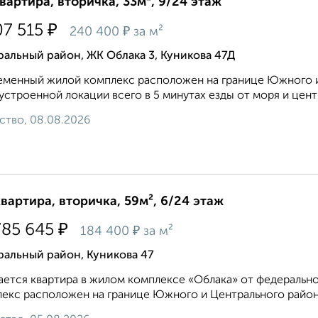
квартира, вторичка, 33м², 9/24 этаж
₽
07 515
₽
240 400
за м²
альный район, ЖК Облака 3, Куникова 47Д
менный жилой комплекс расположен на границе Южного и
устроенной локации всего в 5 минутах езды от моря и центра
ство, 08.08.2026
квартира, вторичка, 59м², 6/24 этаж
₽
785 645
₽
184 400
за м²
ральный район, Куникова 47
ется квартира в жилом комплексе «Облака» от федеральн
екс расположен на границе Южного и Центрального районо