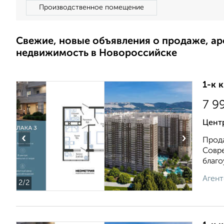
Производственное помещение
Свежие, новые объявления о продаже, а
недвижимость в Новороссийске
1-к 
7 9
Цент
‹
›
Прода
Совре
благоу
Агент
2
/2