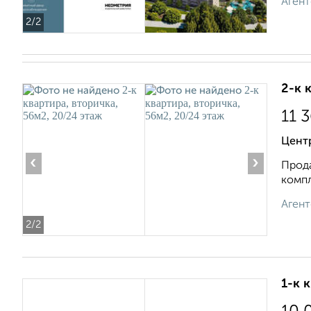
Агент
2
/2
2-к 
11 
Цент
‹
›
Прода
компл
Агент
2
/2
1-к 