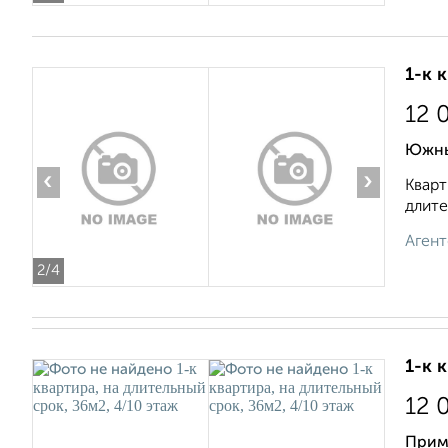
1-к 
12 
Южны
‹
›
Кварт
длите
Агент
2
/4
1-к 
12 
Примо