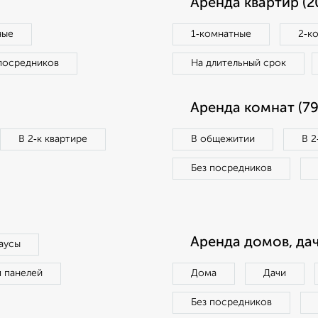
Аренда квартир (2
ные
1‑комнатные
2‑к
посредников
На длительный срок
Аренда комнат (79
В 2‑к квартире
В общежитии
В 2
Без посредников
Аренда домов, дач
аусы
п панелей
Дома
Дачи
Без посредников