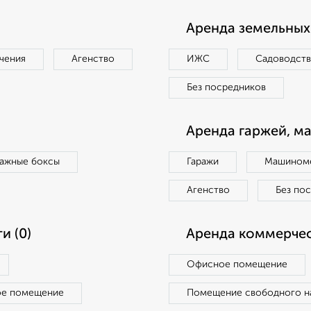
Аренда земельных 
чения
Агенство
ИЖС
Садоводст
Без посредников
Аренда гаржей, м
ражные боксы
Гаражи
Машиноме
Агенство
Без по
и (0)
Аренда коммерчес
Офисное помещение
ое помещение
Помещение свободного н