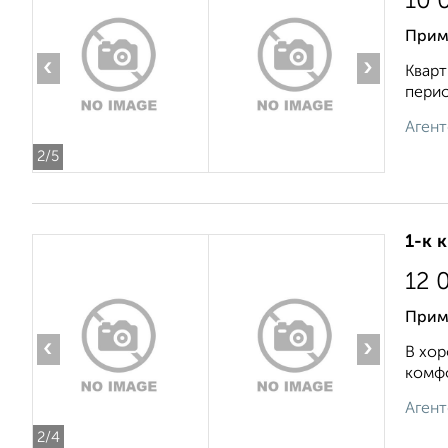
10 
Прим
‹
›
Кварт
перио
Агент
2
/5
1-к 
12 
Прим
‹
›
В хор
комфо
Агент
2
/4