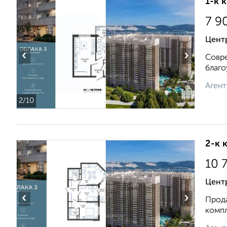
1-к 
7 9
Центр
‹
›
Совре
благо
Агент
2
/10
2-к 
10 
Цент
‹
›
Прода
компл