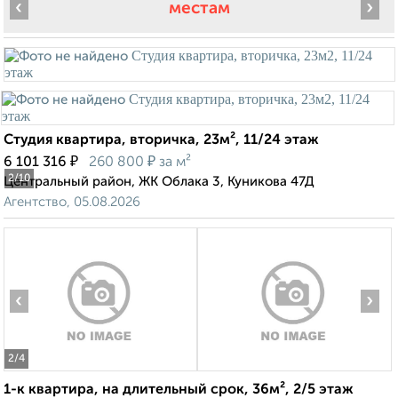
‹
›
местам
Студия квартира, вторичка, 23м², 11/24 этаж
₽
₽
6 101 316
260 800
за м²
2
/10
Центральный район, ЖК Облака 3, Куникова 47Д
Агентство, 05.08.2026
‹
›
2
/4
1-к квартира, на длительный срок, 36м², 2/5 этаж