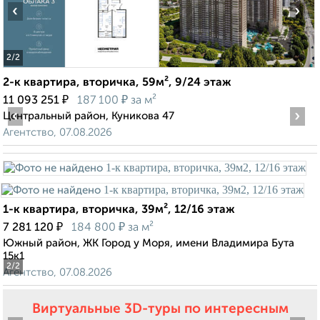
‹
›
2
/2
2-к квартира, вторичка, 59м², 9/24 этаж
₽
₽
11 093 251
187 100
за м²
‹
›
Центральный район, Куникова 47
Агентство, 07.08.2026
1-к квартира, вторичка, 39м², 12/16 этаж
₽
₽
7 281 120
184 800
за м²
Южный район, ЖК Город у Моря, имени Владимира Бута
15к1
2
/2
Агентство, 07.08.2026
Виртуальные 3D-туры по интересным