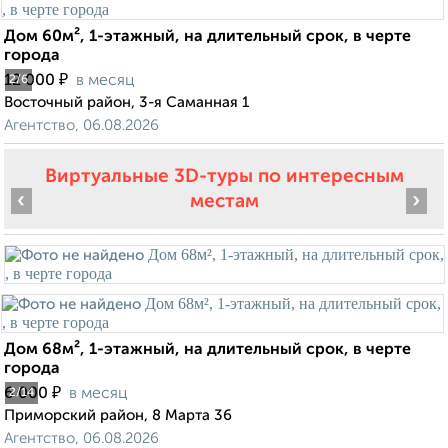
Дом 60м², 1-этажный, на длительный срок, в черте
города
₽
12 000
в месяц
2
/6
Восточный район, 3-я Саманная 1
Агентство, 06.08.2026
Виртуальные 3D-туры по интересным
‹
›
местам
Дом 68м², 1-этажный, на длительный срок, в черте
города
₽
6 000
в месяц
2
/14
Приморский район, 8 Марта 36
Агентство, 06.08.2026