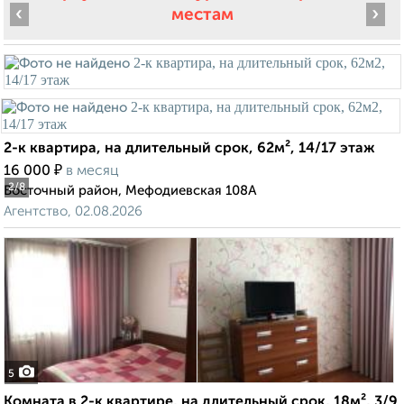
‹
›
местам
2-к квартира, на длительный срок, 62м², 14/17 этаж
₽
16 000
в месяц
2
/8
Восточный район, Мефодиевская 108А
Агентство, 02.08.2026
5
Комната в 2-к квартире, на длительный срок, 18м², 3/9