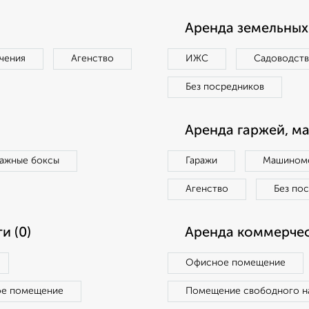
Аренда земельных 
чения
Агенство
ИЖС
Садоводст
Без посредников
Аренда гаржей, м
ражные боксы
Гаражи
Машиноме
Агенство
Без по
и (0)
Аренда коммерчес
Офисное помещение
ое помещение
Помещение свободного н