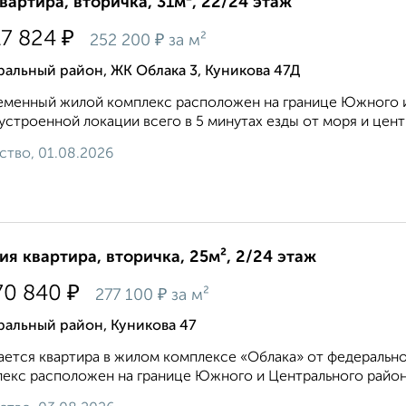
квартира, вторичка, 31м², 22/24 этаж
₽
17 824
₽
252 200
за м²
альный район, ЖК Облака 3, Куникова 47Д
менный жилой комплекс расположен на границе Южного и
устроенной локации всего в 5 минутах езды от моря и центра
ство, 01.08.2026
ия квартира, вторичка, 25м², 2/24 этаж
₽
70 840
₽
277 100
за м²
ральный район, Куникова 47
ется квартира в жилом комплексе «Облака» от федеральн
екс расположен на границе Южного и Центрального районо