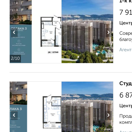
1-к 
7 9
Центр
‹
›
Совре
благо
Агент
2
/10
Студ
6 8
Цент
‹
›
Прода
компл