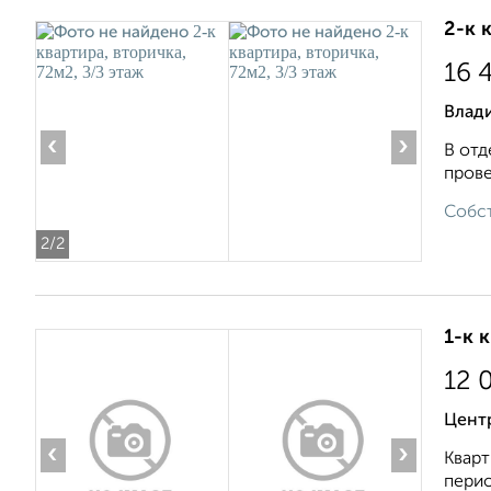
2-к 
16 
Влад
‹
›
В oтд
прове
Собст
2
/2
1-к 
12 
Центр
‹
›
Кварт
перио