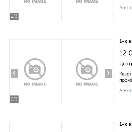
Агент
2
/3
1-к 
12 
Цент
‹
›
Кварт
прожи
Агент
2
/3
1-к 