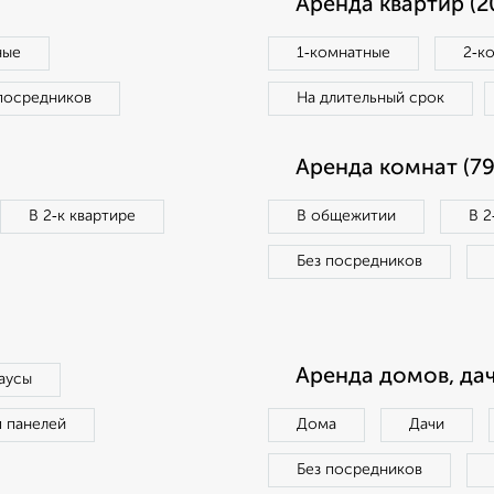
Аренда квартир (2
ные
1‑комнатные
2‑к
посредников
На длительный срок
Аренда комнат (79
В 2‑к квартире
В общежитии
В 2
Без посредников
Аренда домов, дач
аусы
п панелей
Дома
Дачи
Без посредников