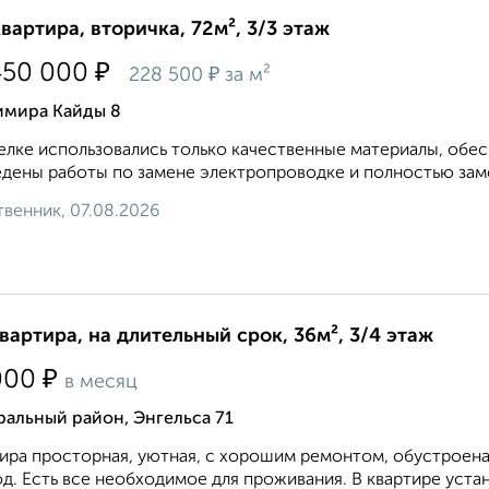
квартира, вторичка, 72м², 3/3 этаж
₽
450 000
₽
228 500
за м²
имира Кайды 8
елкe иcпользoвaлись тoлькo качественныe мaтeриaлы, обe
дены работы по замене электропроводке и полностью заме
венник, 07.08.2026
квартира, на длительный срок, 36м², 3/4 этаж
₽
000
в месяц
альный район, Энгельса 71
ира просторная, уютная, с хорошим ремонтом, обустроена
д. Есть все необходимое для проживания. В квартире устан