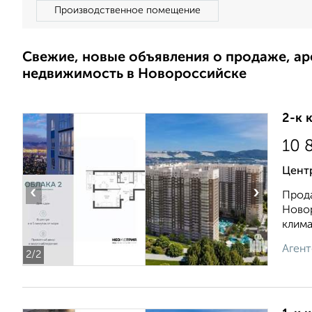
Производственное помещение
Свежие, новые объявления о продаже, а
недвижимость в Новороссийске
2-к 
10 
Центр
‹
›
Прода
Новор
климат
Агент
2
/2