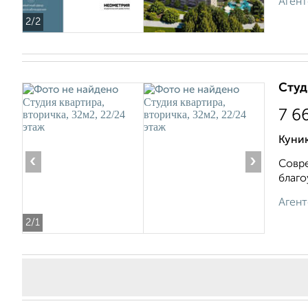
Агент
2
/2
Студ
7 6
Куник
‹
›
Совре
благо
Агент
2
/1