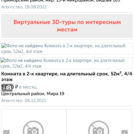
Приморский район, мкр. 13-й микрорайон, Видова 165
Агентство, 18.08.2022
Виртуальные 3D-туры по интересным
местам
Комната в 2-к квартире, на длительный срок, 52м², 4/4
этаж
₽
5 000
в месяц
4
Центральный район, Мира 19
Агентство, 06.12.2021