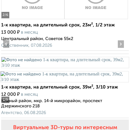
2
/6
1-к квартира, на длительный срок, 23м², 1/2 этаж
₽
13 000
в месяц
Центральный район, Советов 55к2
‹
›
Собственник, 07.08.2026
1-к квартира, на длительный срок, 39м², 3/10 этаж
₽
12 000
в месяц
2
/5
Южный район, мкр. 14-й микрорайон, проспект
Дзержинского 218
Агентство, 06.08.2026
Виртуальные 3D-туры по интересным