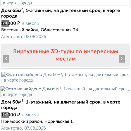
Дом 65м², 1-этажный, на длительный срок, в черте
города
₽
12 000
в месяц
2
/6
Восточный район, Общественная 34
Агентство, 02.08.2026
Виртуальные 3D-туры по интересным
‹
›
местам
Дом 60м², 1-этажный, на длительный срок, в черте
города
₽
12 000
в месяц
2
/7
Приморский район, Норильская 1
Агентство, 07.08.2026