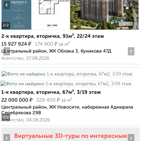
‹
›
2
/2
2-к квартира, вторичка, 91м², 22/24 этаж
₽
₽
15 927 924
174 900
за м²
‹
›
Центральный район, ЖК Облака 3, Куникова 47Д
Агентство, 07.08.2026
1-к квартира, вторичка, 67м², 3/19 этаж
₽
₽
22 000 000
328 400
за м²
Центральный район, ЖК Новосити, набережная Адмирала
Серебрякова 29В
2
/2
Агентство, 04.08.2026
Виртуальные 3D-туры по интересным
‹
›