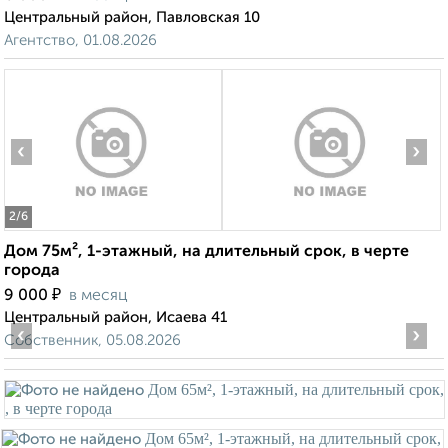
Центральный район, Павловская 10
Агентство, 01.08.2026
‹
›
2
/6
Дом 75м², 1-этажный, на длительный срок, в черте
города
₽
9 000
в месяц
Центральный район, Исаева 41
‹
›
Собственник, 05.08.2026