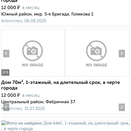
города
₽
12 000
в месяц
Южный район, мкр. 5-я Бригада, Голикова 1
Агентство, 06.08.2026
‹
›
2
/5
Дом 70м², 1-этажный, на длительный срок, в черте
города
₽
12 000
в месяц
Центральный район, Фабричная 37
‹
›
Агентство, 31.07.2026