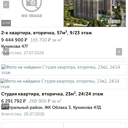
‹
›
2
/10
2-к квартира, вторичка, 57м², 9/23 этаж
₽
₽
9 444 900
165 700
за м²
Куникова 47Г
‹
›
Агентство, 27.07.2026
Студия квартира, вторичка, 23м², 24/24 этаж
₽
₽
6 291 792
268 900
за м²
2
/2
Центральный район, ЖК Облака 3, Куникова 47Д
Агентство, 26.07.2026