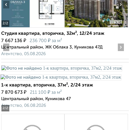
‹
›
2
/2
Студия квартира, вторичка, 32м², 12/24 этаж
₽
₽
7 667 136
236 700
за м²
‹
›
Центральный район, ЖК Облака 3, Куникова 47Д
Агентство, 05.08.2026
1-к квартира, вторичка, 37м², 2/24 этаж
₽
₽
7 870 673
211 100
за м²
Центральный район, Куникова 47
Агентство, 06.08.2026
2
/2