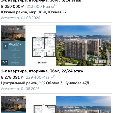
1-к квартира, вторичка, 38м², 6/14 этаж
₽
₽
8 050 000
213 000
за м²
Южный район, мкр. 16-й, Южная 27
Агентство, 04.08.2026
‹
›
2
/2
1-к квартира, вторичка, 36м², 22/24 этаж
₽
₽
8 278 091
229 400
за м²
Центральный район, ЖК Облака 3, Куникова 47Д
Агентство, 01.08.2026