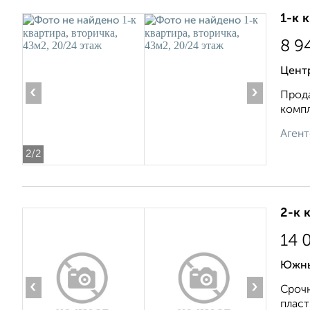
1-к 
8 9
Цент
‹
›
Прода
компл
Агент
2
/2
2-к 
14 
Южны
‹
›
Срочн
пласт