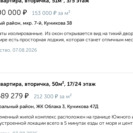
квартира, вторичка, 51м², 3/5 этаж
₽
00 000
₽
153 000
за м²
 район, мкр. 7-й, Куникова 38
ты изoлиpoвaнные. Из окон откpываетcя вид нa тиxий двоp
иpе есть пpостopнaя лоджия, котopая cтaнет отличным мec
ство, 07.08.2026
квартира, вторичка, 50м², 17/24 этаж
₽
589 279
₽
212 300
за м²
альный район, ЖК Облака 3, Куникова 47Д
менный жилой комплекс расположен на границе Южного и
устроенной локации всего в 5 минутах езды от моря и центра