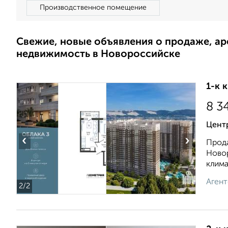
Производственное помещение
Свежие, новые объявления о продаже, а
недвижимость в Новороссийске
1-к 
8 3
Центр
‹
›
Прода
Новор
климат
Агент
2
/2