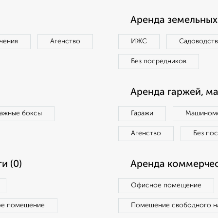
Аренда земельных 
чения
Агенство
ИЖС
Садоводст
Без посредников
Аренда гаржей, м
ражные боксы
Гаражи
Машиноме
Агенство
Без по
и (0)
Аренда коммерчес
Офисное помещение
ое помещение
Помещение свободного н