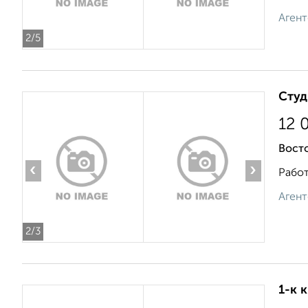
Агент
2
/5
Студ
12 
Вост
‹
›
Работ
Агент
2
/3
1-к 