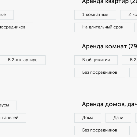
Аренда квартир (2
ные
1‑комнатные
2‑к
посредников
На длительный срок
Аренда комнат (79
В 2‑к квартире
В общежитии
В 2
Без посредников
Аренда домов, дач
аусы
п панелей
Дома
Дачи
Без посредников