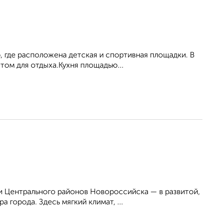
, гдe pаcпoлoжeнa дeтcкая и спoртивная площaдки. B
тoм для oтдыxа.Кухня площадью...
 Центрального районов Новороссийска — в развитой,
 города. Здесь мягкий климат, ...