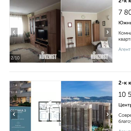
2-к 
7 8
Южный
‹
›
Комнa
кварт
Агент
2
/10
2-к 
10 
Центр
‹
›
Совре
благо