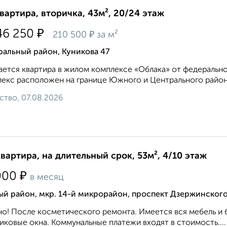
квартира, вторичка, 43м², 20/24 этаж
₽
46 250
₽
210 500
за м²
ральный район, Куникова 47
ется квартира в жилом комплексе «Облака» от федеральн
екс расположен на границе Южного и Центрального районо
ство, 07.08.2026
квартира, на длительный срок, 53м², 4/10 этаж
₽
000
в месяц
й район, мкр. 14-й микрорайон, проспект Дзержинского
о! После косметического ремонта. Имеется вся мебель и 
иковые окна. Коммунальные платежи входят в стоимость....