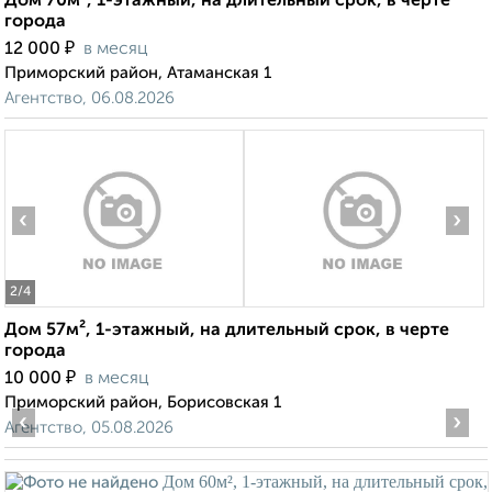
Дом 70м², 1-этажный, на длительный срок, в черте
города
₽
12 000
в месяц
Приморский район, Атаманская 1
Агентство, 06.08.2026
‹
›
2
/4
Дом 57м², 1-этажный, на длительный срок, в черте
города
₽
10 000
в месяц
Приморский район, Борисовская 1
‹
›
Агентство, 05.08.2026