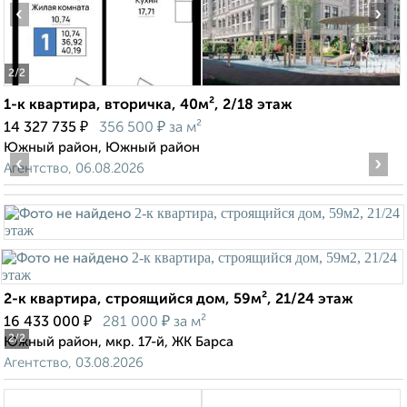
‹
›
2
/2
1-к квартира, вторичка, 40м², 2/18 этаж
₽
₽
14 327 735
356 500
за м²
Южный район, Южный район
‹
›
Агентство, 06.08.2026
2-к квартира, строящийся дом, 59м², 21/24 этаж
₽
₽
16 433 000
281 000
за м²
2
/2
Южный район, мкр. 17-й, ЖК Барса
Агентство, 03.08.2026