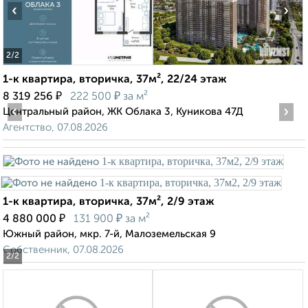
‹
›
2
/2
1-к квартира, вторичка, 37м², 22/24 этаж
₽
₽
8 319 256
222 500
за м²
‹
›
Центральный район, ЖК Облака 3, Куникова 47Д
Агентство, 07.08.2026
1-к квартира, вторичка, 37м², 2/9 этаж
₽
₽
4 880 000
131 900
за м²
Южный район, мкр. 7-й, Малоземельская 9
Собственник, 07.08.2026
2
/2