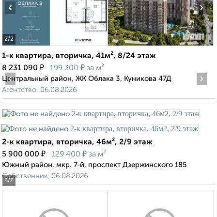
‹
›
2
/2
1-к квартира, вторичка, 41м², 8/24 этаж
₽
₽
8 231 090
199 300
за м²
‹
›
Центральный район, ЖК Облака 3, Куникова 47Д
Агентство, 06.08.2026
2-к квартира, вторичка, 46м², 2/9 этаж
₽
₽
5 900 000
129 400
за м²
Южный район, мкр. 7-й, проспект Дзержинского 185
Собственник, 06.08.2026
2
/2