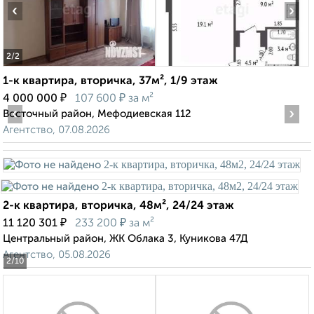
‹
›
2
/2
1-к квартира, вторичка, 37м², 1/9 этаж
₽
₽
4 000 000
107 600
за м²
‹
›
Восточный район, Мефодиевская 112
Агентство, 07.08.2026
2-к квартира, вторичка, 48м², 24/24 этаж
₽
₽
11 120 301
233 200
за м²
Центральный район, ЖК Облака 3, Куникова 47Д
Агентство, 05.08.2026
2
/10