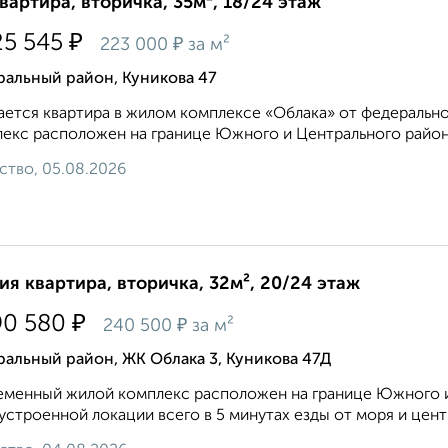
квартира, вторичка, 35м², 18/24 этаж
₽
25 545
₽
223 000
за м²
ральный район, Куникова 47
ется квартира в жилом комплексе «Облака» от федеральн
екс расположен на границе Южного и Центрального районо
ство, 05.08.2026
ия квартира, вторичка, 32м², 20/24 этаж
₽
90 580
₽
240 500
за м²
альный район, ЖК Облака 3, Куникова 47Д
менный жилой комплекс расположен на границе Южного и
устроенной локации всего в 5 минутах езды от моря и центра