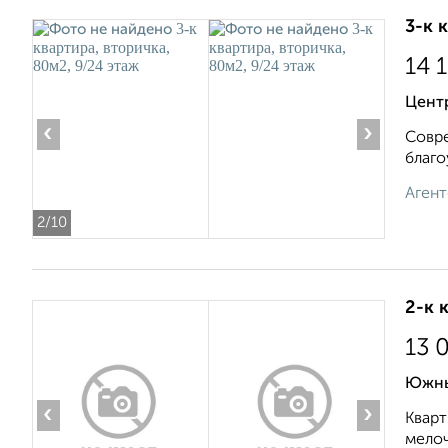
3-к 
14 
Центр
‹
›
Совре
благо
Агент
2
/10
2-к 
13 
Южны
‹
›
Кварт
мелоч