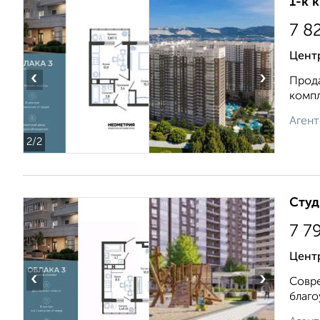
1-к 
7 8
Цент
‹
›
Прода
компл
Агент
2
/2
Студ
7 7
Центр
‹
›
Совре
благо