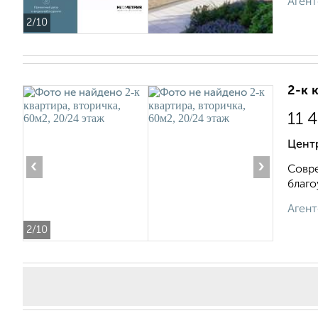
Агент
2
/10
2-к 
11 
Центр
‹
›
Совре
благо
Агент
2
/10