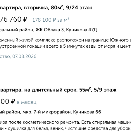
квартира, вторичка, 80м², 9/24 этаж
₽
176 760
₽
178 100
за м²
альный район, ЖК Облака 3, Куникова 47Д
менный жилой комплекс расположен на границе Южного и
устроенной локации всего в 5 минутах езды от моря и центра
ство, 07.08.2026
квартира, на длительный срок, 55м², 5/9 этаж
₽
000
в месяц
й район, мкр. 7-й микрорайон, Куникова 66
ира после косметического ремонта. Есть стиральная маши
и - сушилка для белья, веник, чистящие средства для уборки