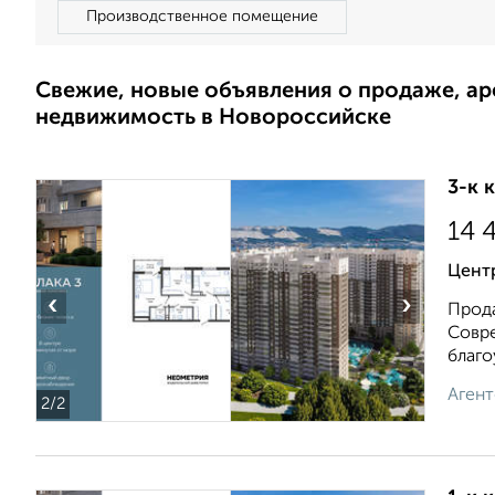
Производственное помещение
Свежие, новые объявления о продаже, а
недвижимость в Новороссийске
3-к 
14 
Цент
‹
›
Прода
Совре
благоу
Агент
2
/2