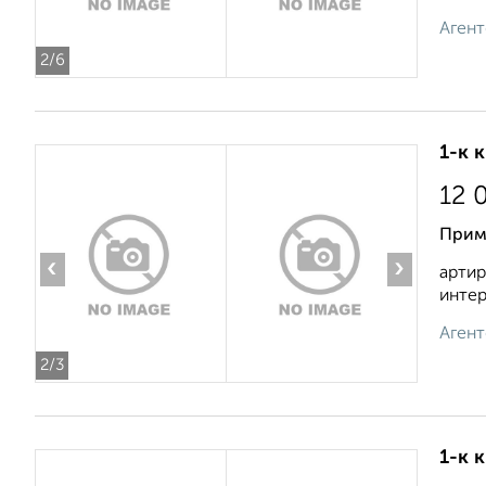
Агент
2
/6
1-к 
12 
Примо
‹
›
артир
интер
Агент
2
/3
1-к 