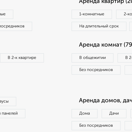
Аренда квартир (2
ные
1‑комнатные
2‑к
посредников
На длительный срок
Аренда комнат (79
В 2‑к квартире
В общежитии
В 2
Без посредников
Аренда домов, дач
аусы
п панелей
Дома
Дачи
Без посредников