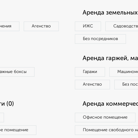
Аренда земельных 
чения
Агенство
ИЖС
Садоводст
Без посредников
Аренда гаржей, м
ражные боксы
Гаражи
Машиноме
Агенство
Без по
и (0)
Аренда коммерчес
Офисное помещение
ое помещение
Помещение свободного н