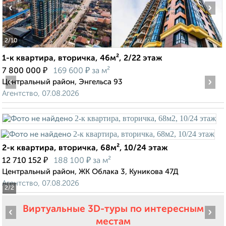
‹
›
2
/10
1-к квартира, вторичка, 46м², 2/22 этаж
₽
₽
7 800 000
169 600
за м²
‹
›
Центральный район, Энгельса 93
Агентство, 07.08.2026
2-к квартира, вторичка, 68м², 10/24 этаж
₽
₽
12 710 152
188 100
за м²
Центральный район, ЖК Облака 3, Куникова 47Д
Агентство, 07.08.2026
2
/2
Виртуальные 3D-туры по интересным
‹
›
местам