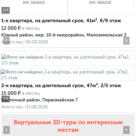
2
/6
1-к квартира, на длительный срок, 41м², 6/9 этаж
₽
12 000
в месяц
Южный район, мкр. 10-й микрорайон, Малоземельская 3
‹
›
Агентство, 06.08.2026
2-к квартира, на длительный срок, 47м², 2/5 этаж
₽
15 000
в месяц
2
/5
Восточный район, Первомайская 7
Агентство, 03.08.2026
Виртуальные 3D-туры по интересным
‹
›
местам