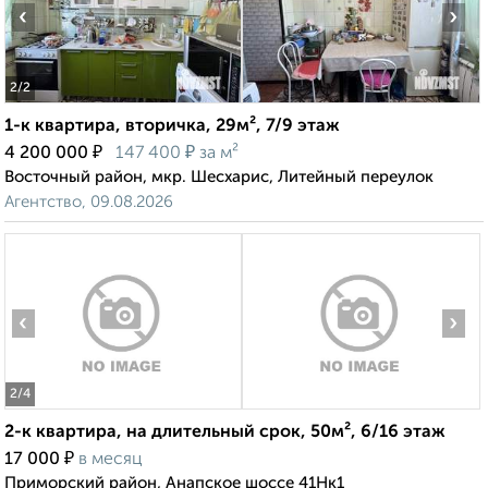
‹
›
2
/2
1-к квартира, вторичка, 29м², 7/9 этаж
₽
₽
4 200 000
147 400
за м²
Восточный район, мкр. Шесхарис, Литейный переулок
Агентство, 09.08.2026
‹
›
2
/4
2-к квартира, на длительный срок, 50м², 6/16 этаж
₽
17 000
в месяц
Приморский район, Анапское шоссе 41Нк1