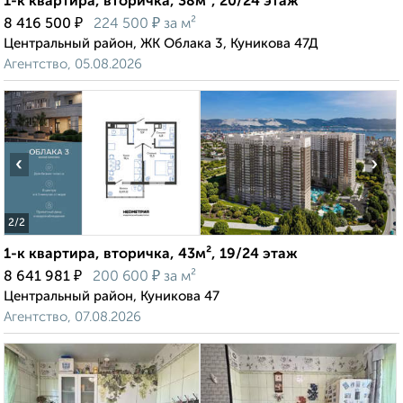
1-к квартира, вторичка, 38м², 20/24 этаж
₽
₽
8 416 500
224 500
за м²
Центральный район, ЖК Облака 3, Куникова 47Д
Агентство, 05.08.2026
‹
›
2
/2
1-к квартира, вторичка, 43м², 19/24 этаж
₽
₽
8 641 981
200 600
за м²
Центральный район, Куникова 47
Агентство, 07.08.2026