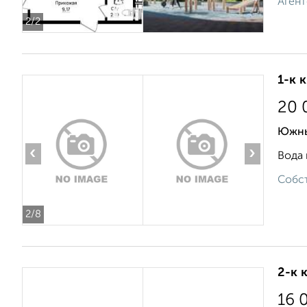
Агент
2
/2
1-к 
20 
Южны
‹
›
Вода 
Собст
2
/8
2-к 
16 