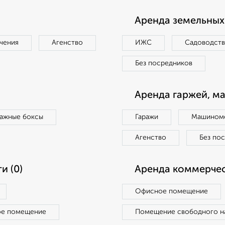
Аренда земельных 
чения
Агенство
ИЖС
Садоводст
Без посредников
Аренда гаржей, м
ражные боксы
Гаражи
Машиноме
Агенство
Без по
и (0)
Аренда коммерчес
Офисное помещение
ое помещение
Помещение свободного н