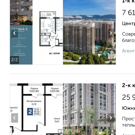
1-к 
7 6
Центр
‹
›
Совре
благо
Агент
2
/2
2-к 
25 
Южны
‹
›
Прост
теплы