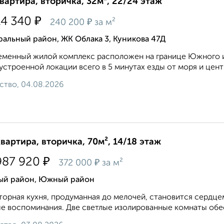
квартира, вторичка, 32м², 22/24 этаж
₽
14 340
₽
240 200
за м²
альный район, ЖК Облака 3, Куникова 47Д
менный жилой комплекс расположен на границе Южного и
устроенной локации всего в 5 минутах езды от моря и центра
ство, 04.08.2026
квартира, вторичка, 70м², 14/18 этаж
₽
987 920
₽
372 000
за м²
й район, Южный район
орная кухня, продуманная до мелочей, становится сердце
е воспоминания. Две светлые изолированные комнаты обе