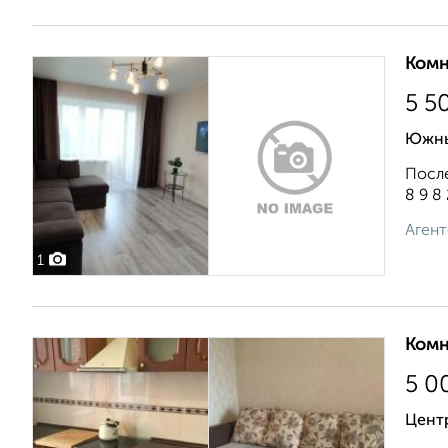
Комн
5 5
Южны
После
8 9 8 
Агент
1
Комн
5 0
Цент