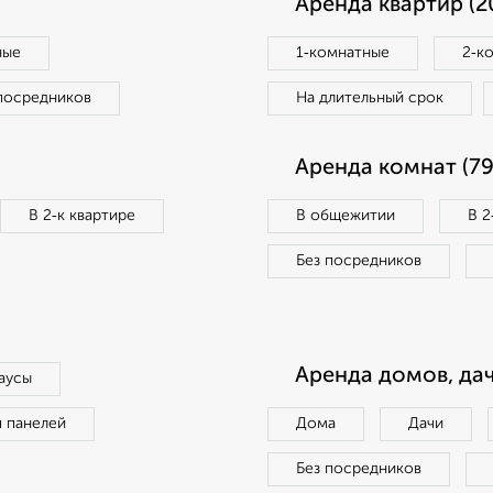
Аренда квартир (2
ные
1‑комнатные
2‑к
посредников
На длительный срок
Аренда комнат (79
В 2‑к квартире
В общежитии
В 2
Без посредников
Аренда домов, дач
аусы
п панелей
Дома
Дачи
Без посредников