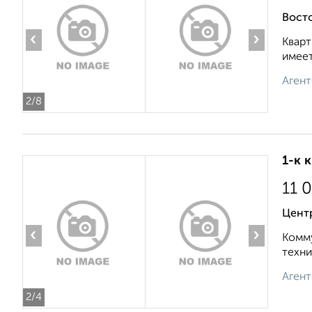
Вост
‹
›
Кварт
имеет
Агент
2
/8
1-к 
11 
Цент
‹
›
Комму
техни
Агент
2
/4