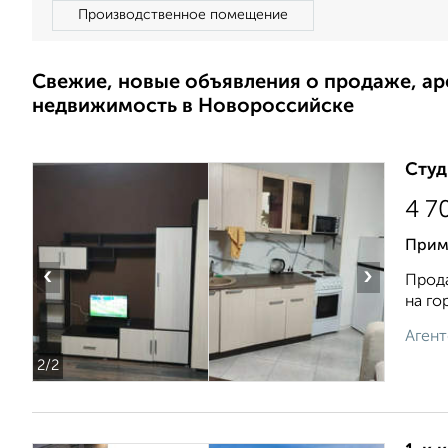
Производственное помещение
Свежие, новые объявления о продаже, а
недвижимость в Новороссийске
Студ
4 7
Примо
‹
›
Прода
на го
Агент
2
/2