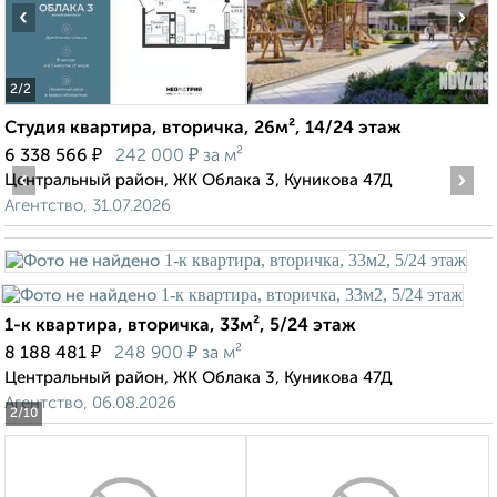
‹
›
2
/2
Студия квартира, вторичка, 26м², 14/24 этаж
₽
₽
6 338 566
242 000
за м²
‹
›
Центральный район, ЖК Облака 3, Куникова 47Д
Агентство, 31.07.2026
1-к квартира, вторичка, 33м², 5/24 этаж
₽
₽
8 188 481
248 900
за м²
Центральный район, ЖК Облака 3, Куникова 47Д
Агентство, 06.08.2026
2
/10