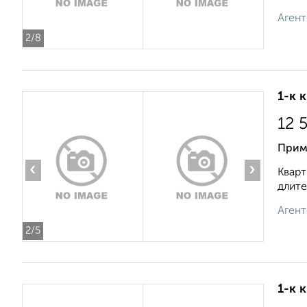
Агент
2
/8
1-к 
12 
Прим
‹
›
Кварт
длите
Агент
2
/5
1-к 