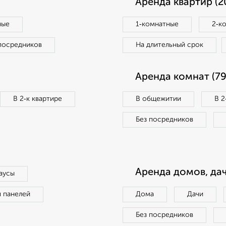
Аренда квартир (2
ные
1‑комнатные
2‑к
посредников
На длительный срок
Аренда комнат (79
В 2‑к квартире
В общежитии
В 2
Без посредников
Аренда домов, дач
аусы
п панелей
Дома
Дачи
Без посредников