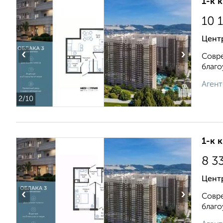
1-к 
10 
Центр
‹
›
Совре
благо
Агент
2
/10
1-к 
8 3
Центр
‹
›
Совре
благо