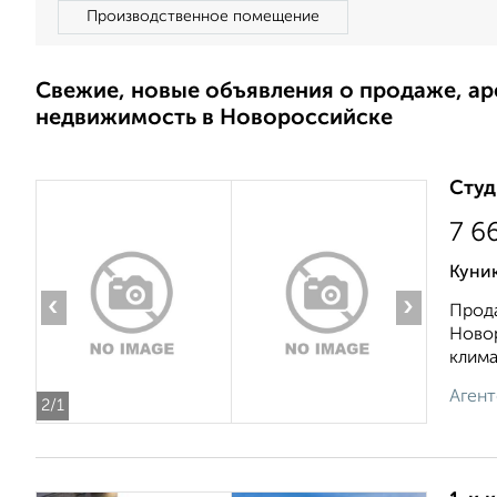
Производственное помещение
Свежие, новые объявления о продаже, а
недвижимость в Новороссийске
Студ
7 6
Куник
‹
›
Прода
Новор
климат
Агент
2
/1