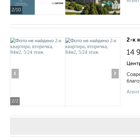
Агент
2
/10
2-к 
14 
Центр
‹
›
Совре
благо
Агент
2
/2