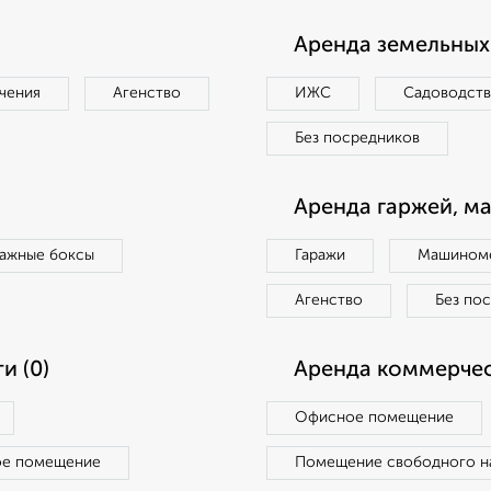
Аренда земельных 
чения
Агенство
ИЖС
Садоводст
Без посредников
Аренда гаржей, м
ражные боксы
Гаражи
Машиноме
Агенство
Без по
и (0)
Аренда коммерчес
Офисное помещение
ое помещение
Помещение свободного н