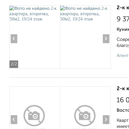
2-к 
9 3
Куник
‹
›
Совре
благо
Агент
2
/2
2-к 
16 
Вост
‹
›
Кварт
имеет