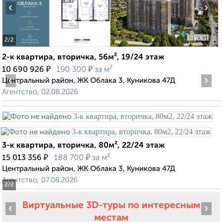
‹
›
2
/2
2-к квартира, вторичка, 56м², 19/24 этаж
₽
₽
10 690 926
190 300
за м²
‹
›
Центральный район, ЖК Облака 3, Куникова 47Д
Агентство, 02.08.2026
3-к квартира, вторичка, 80м², 22/24 этаж
₽
₽
15 013 356
188 700
за м²
Центральный район, ЖК Облака 3, Куникова 47Д
Агентство, 07.08.2026
2
/2
Виртуальные 3D-туры по интересным
‹
›
местам