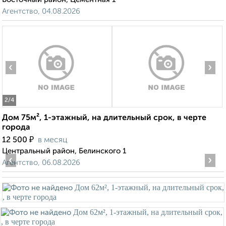
Агентство, 04.08.2026
‹
›
2
/4
Дом 75м², 1-этажный, на длительный срок, в черте
города
₽
12 500
в месяц
Центральный район, Белинского 1
‹
›
Агентство, 06.08.2026