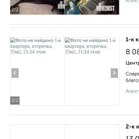
Агент
2
/2
1-к 
8 0
Центр
‹
›
Совре
благо
Агент
2
/2
2-к 