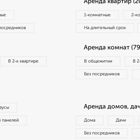
Аренда квартир (2
ные
1‑комнатные
2‑к
посредников
На длительный срок
Аренда комнат (79
В 2‑к квартире
В общежитии
В 2
Без посредников
Аренда домов, дач
аусы
п панелей
Дома
Дачи
Без посредников