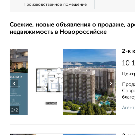
Производственное помещение
Свежие, новые объявления о продаже, а
недвижимость в Новороссийске
2-к 
10 
Цент
‹
›
Прода
Совре
благоу
Агент
2
/2