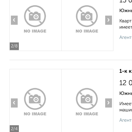
13 
Южный
‹
›
Кварт
имеет
Агент
2
/8
1-к 
12 
Южны
‹
›
Имеет
машин
Агент
2
/4