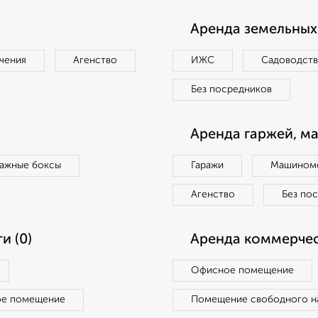
Аренда земельных 
чения
Агенство
ИЖС
Садоводст
Без посредников
Аренда гаржей, м
ражные боксы
Гаражи
Машиноме
Агенство
Без по
и (0)
Аренда коммерчес
Офисное помещение
ое помещение
Помещение свободного н