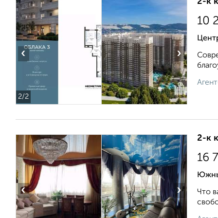
2-к 
10 
Центр
‹
›
Совре
благо
Агент
2
/2
2-к 
16 
Южный
‹
›
Что в
свобо