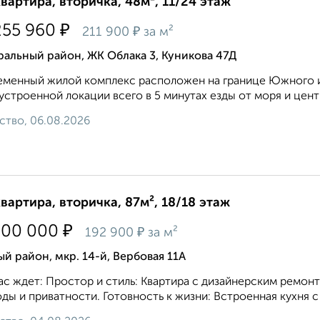
квартира, вторичка, 48м², 11/24 этаж
₽
255 960
₽
211 900
за м²
альный район, ЖК Облака 3, Куникова 47Д
менный жилой комплекс расположен на границе Южного и
устроенной локации всего в 5 минутах езды от моря и центра
ство, 06.08.2026
квартира, вторичка, 87м², 18/18 этаж
₽
700 000
₽
192 900
за м²
 район, мкр. 14-й, Вербовая 11А
ас ждет: Простор и стиль: Квартира с дизайнерским ремо
ды и приватности. Готовность к жизни: Встроенная кухня с