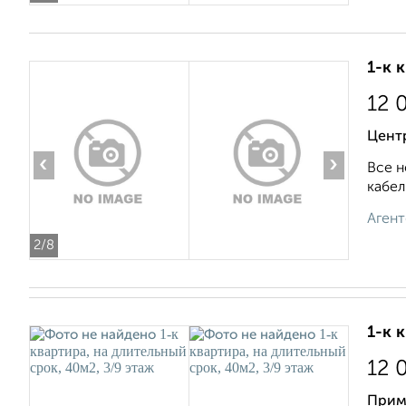
1-к 
12 
Цент
‹
›
Все н
кабел
Агент
2
/8
1-к 
12 
Прим