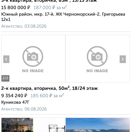
3-к квартира, вторичка, 85м², 15/15 этаж
₽
₽
15 800 000
187 000
за м²
Южный район, мкр. 17-й, ЖК Черноморский-2, Григорьева
12к1
Агентство, 03.08.2026
‹
›
2
/2
2-к квартира, вторичка, 50м², 18/24 этаж
₽
₽
9 354 240
185 600
за м²
Куникова 47Г
Агентство, 06.08.2026