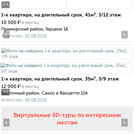
2
/4
1-к квартира, на длительный срок, 41м², 3/12 этаж
₽
10 500
в месяц
Приморский район, Герцена 1Б
‹
›
Агентство, 02.08.2026
1-к квартира, на длительный срок, 35м², 3/9 этаж
₽
12 000
в месяц
2
/5
Восточный район, Сакко и Ванцетти 11А
Агентство, 05.08.2026
Виртуальные 3D-туры по интересным
‹
›
местам