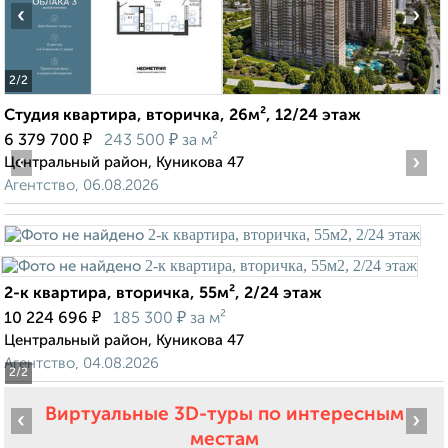
‹
›
2
/2
Студия квартира, вторичка, 26м², 12/24 этаж
₽
₽
6 379 700
243 500
за м²
‹
›
Центральный район, Куникова 47
Агентство, 06.08.2026
2-к квартира, вторичка, 55м², 2/24 этаж
₽
₽
10 224 696
185 300
за м²
Центральный район, Куникова 47
Агентство, 04.08.2026
2
/2
Виртуальные 3D-туры по интересным
‹
›
местам