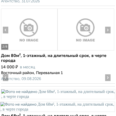
Агентство, 31.07.2026
‹
›
2
/8
Дом 80м², 1-этажный, на длительный срок, в черте
города
₽
14 000
в месяц
Восточный район, Перевальная 1
‹
›
Агентство, 09.08.2026