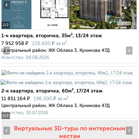
‹
›
2
/2
1-к квартира, вторичка, 35м², 13/24 этаж
₽
₽
7 952 958
226 600
за м²
‹
›
Центральный район, ЖК Облака 3, Куникова 47Д
Агентство, 08.08.2026
2-к квартира, вторичка, 60м², 17/24 этаж
₽
₽
11 851 164
198 200
за м²
Центральный район, ЖК Облака 3, Куникова 47Д
Агентство, 30.07.2026
2
/2
Виртуальные 3D-туры по интересным
‹
›
местам