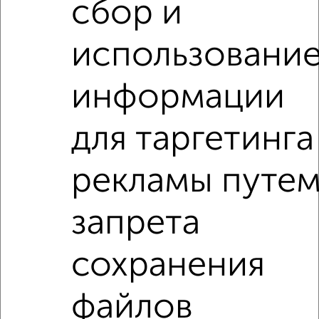
сбор и
написать сообщение в любом удобном для вас
мессенджере, это безопасно и бесплатно.
использовани
Для покупки квартиры доступна ипотека от крупнейших
банков России: СберБанк, ВТБ, Альфа-Банк,
Россельхозбанк, Совкомбанк, Т-Банк, Росбанк, Почта
информации
Банк на сумму от 400 000 до 120 000 000 рублей сроком
до 30 лет.
для таргетинга
Сайт работает во многих городах России.
Сколько стоит купить четырехкомнатную квартиру в
рекламы путе
Новороссийске?
Цена недвижимости: мин. от
6193600
руб. до макс.
запрета
20500000
руб.
Средняя цена:
11752767
руб.
сохранения
Цена за м2: от
281527
руб. до
164000
руб.
файлов
Средняя цена за м2:
180811
руб.