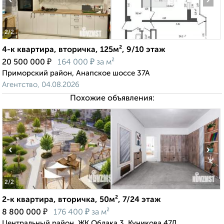
‹
›
2
/2
4-к квартира, вторичка, 125м², 9/10 этаж
₽
₽
20 500 000
164 000
за м²
Приморский район, Анапское шоссе 37А
Агентство, 04.08.2026
Похожие объявления:
‹
›
2
/2
2-к квартира, вторичка, 50м², 7/24 этаж
₽
₽
8 800 000
176 400
за м²
Центральный район, ЖК Облака 3, Куникова 47Д