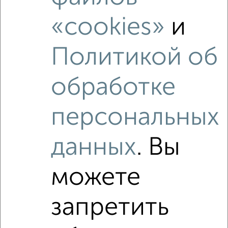
Куникова 47Г
Агентство, 08.08.2026
«cookies»
и
Политикой об
1 / 1
Как купить четырехкомнатную квартиру в
обработке
Новороссийске на сайте Новороссийск-
недвижимость?
персональных
Используя удобную форму поиска с множеством
фильтров и сортировкой по параметрам, вы можете
подобрать для покупки четырехкомнатную квартиру в
данных
. Вы
Новороссийске.
Найденные предложения: 4 объявлений, можно
можете
посмотреть в виде списка или на карте, с описанием,
расположением, ценой и другими подробностями.
запретить
Подберите подходящую недвижимость из предложений
от собственников, риэлторов, застройщиков и агенств
недвижимости, связаться с ними можно по телефону или