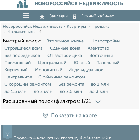
НОВОРОССИЙСК НЕДВИЖИМОСТЬ
Закладки
Личный кабинет
Новороссийск Недвижимость
Квартиры
Продажа
4‑комнатные
4
Быстрый поиск:
Вторичное жилье
Новостройки
Строящиеся дома
Сданные дома
Агентство
Без посредников
От застройщика
Восточный
Приморский
Центральный
Южный
Панельный
Кирпичный
Монолитный
Индивидуальное
Центральное
С обычным ремонтом
С хорошим ремонтом
Без ремонта
до 1 млн
до 1,5 млн
до 2 млн
до 2,5 млн
до 3 млн
Расширенный поиск (фильтров: 1/21)
Показать на карте
Продажа 4‑комнатных квартир, 4 объявлений в