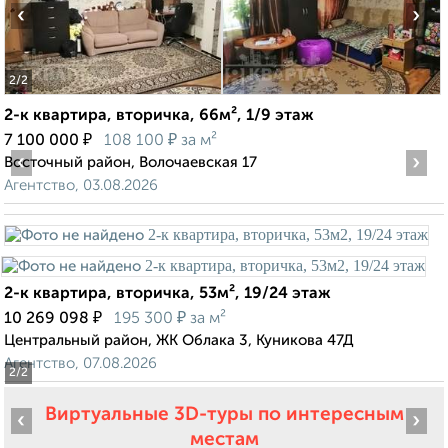
‹
›
2
/2
2-к квартира, вторичка, 66м², 1/9 этаж
₽
₽
7 100 000
108 100
за м²
‹
›
Восточный район, Волочаевская 17
Агентство, 03.08.2026
2-к квартира, вторичка, 53м², 19/24 этаж
₽
₽
10 269 098
195 300
за м²
Центральный район, ЖК Облака 3, Куникова 47Д
Агентство, 07.08.2026
2
/2
Виртуальные 3D-туры по интересным
‹
›
местам