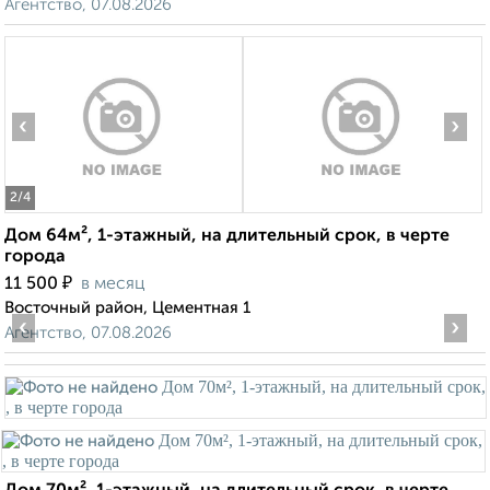
Агентство, 07.08.2026
‹
›
2
/4
Дом 64м², 1-этажный, на длительный срок, в черте
города
₽
11 500
в месяц
Восточный район, Цементная 1
‹
›
Агентство, 07.08.2026