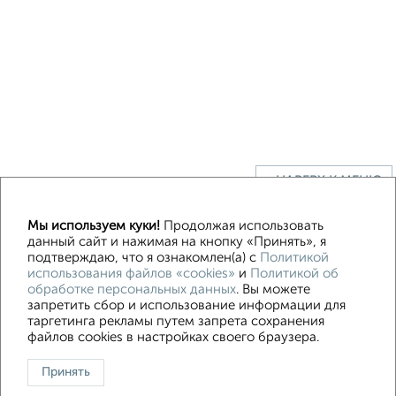
↑ НАВЕРХ К МЕНЮ
Мы используем куки!
Продолжая использовать
данный сайт и нажимая на кнопку «Принять», я
Контакты
Политика конфиденциальности
подтверждаю, что я ознакомлен(а) с
Политикой
Пользовательское соглашение
Новороссийск, улица Свободы 16А
использования файлов «cookies»
и
Политикой об
обработке персональных данных
. Вы можете
© 2015–2026
Сайт-доска объявлений недвижимости
О проекте
запретить сбор и использование информации для
Реклама на портале
Новости
Статьи
Блог
Риэлторы
Агентства
таргетинга рекламы путем запрета сохранения
Застройщики
Ипотечный калькулятор
файлов cookies в настройках своего браузера.
Консультации по недвижимости
Разместить объявление
Принять
Скачать приложение
Соцсети (vk.com | t.me | dzen.ru)