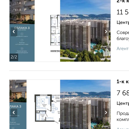
2-к 
11 
Центр
‹
›
Совре
благо
Агент
2
/2
1-к 
7 6
Цент
‹
›
Прода
компл