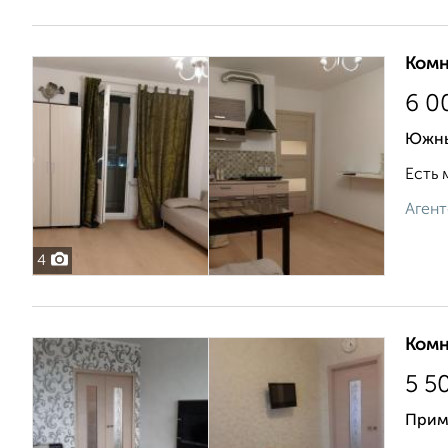
Комн
6 0
Южны
Есть 
Агент
4
Комн
5 5
Прим