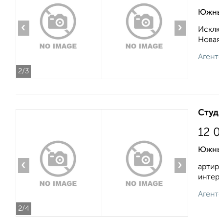
Южны
‹
›
Исклю
Новая
Агент
2
/3
Студ
12 
Южны
‹
›
артир
интер
Агент
2
/4