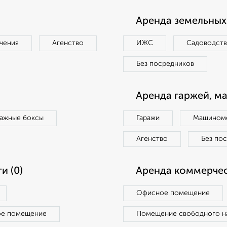
Аренда земельных 
чения
Агенство
ИЖС
Садоводст
Без посредников
Аренда гаржей, м
ражные боксы
Гаражи
Машиноме
Агенство
Без по
и (0)
Аренда коммерчес
Офисное помещение
ое помещение
Помещение свободного н