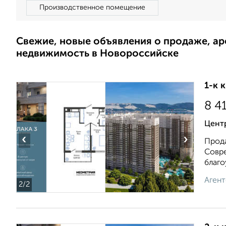
Производственное помещение
Свежие, новые объявления о продаже, а
недвижимость в Новороссийске
1-к 
8 4
Цент
‹
›
Прода
Совре
благоу
Агент
2
/2