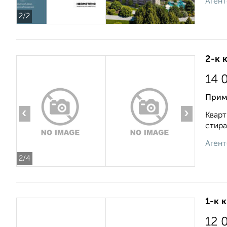
Агент
2
/2
2-к 
14 
Прим
‹
›
Кварт
стира
Агент
2
/4
1-к 
12 