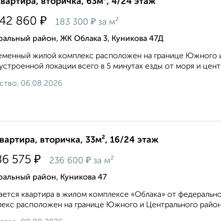
квартира, вторичка, 63м², 4/24 этаж
₽
542 860
₽
183 300
за м²
альный район, ЖК Облака 3, Куникова 47Д
менный жилой комплекс расположен на границе Южного и
устроенной локации всего в 5 минутах езды от моря и центра
ство, 06.08.2026
квартира, вторичка, 33м², 16/24 этаж
₽
86 575
₽
236 600
за м²
ральный район, Куникова 47
ется квартира в жилом комплексе «Облака» от федеральн
екс расположен на границе Южного и Центрального районо