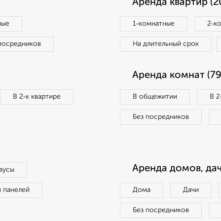
Аренда квартир (2
ные
1‑комнатные
2‑к
посредников
На длительный срок
Аренда комнат (79
В 2‑к квартире
В общежитии
В 2
Без посредников
Аренда домов, дач
аусы
п панелей
Дома
Дачи
Без посредников