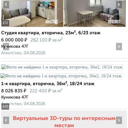
‹
›
2
/2
Студия квартира, вторичка, 23м², 6/23 этаж
₽
₽
6 000 000
262 100
за м²
‹
›
Куникова 47Г
Агентство, 04.08.2026
1-к квартира, вторичка, 36м², 18/24 этаж
₽
₽
8 026 835
222 400
за м²
Куникова 47Г
Агентство, 04.08.2026
2
/2
Виртуальные 3D-туры по интересным
‹
›
местам