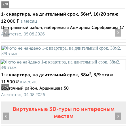
2
/8
1-к квартира, на длительный срок, 36м², 16/20 этаж
₽
12 000
в месяц
Центральный район, набережная Адмирала Серебрякова 17
‹
›
Агентство, 05.08.2026
1-к квартира, на длительный срок, 38м², 3/9 этаж
₽
11 500
в месяц
2
/3
Восточный район, Аршинцева 50
Агентство, 04.08.2026
Виртуальные 3D-туры по интересным
‹
›
местам