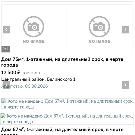
‹
›
2
/4
Дом 75м², 1-этажный, на длительный срок, в черте
города
₽
12 500
в месяц
Центральный район, Белинского 1
‹
›
Агентство, 06.08.2026
Дом 67м², 1-этажный, на длительный срок, в черте