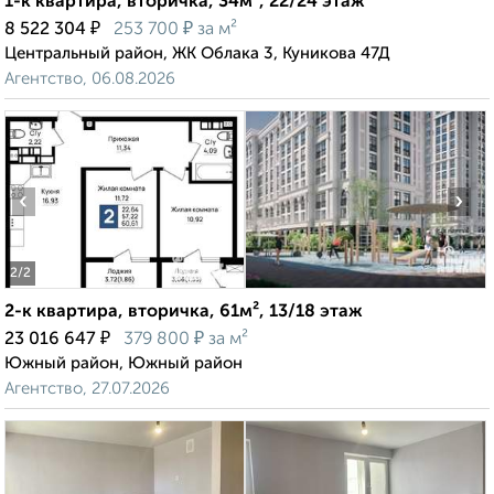
1-к квартира, вторичка, 34м², 22/24 этаж
₽
₽
8 522 304
253 700
за м²
Центральный район, ЖК Облака 3, Куникова 47Д
Агентство, 06.08.2026
‹
›
2
/2
2-к квартира, вторичка, 61м², 13/18 этаж
₽
₽
23 016 647
379 800
за м²
Южный район, Южный район
Агентство, 27.07.2026