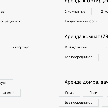
Аренда квартир (2
ные
1‑комнатные
2‑к
посредников
На длительный срок
Аренда комнат (79
В 2‑к квартире
В общежитии
В 2
Без посредников
Аренда домов, дач
аусы
п панелей
Дома
Дачи
Без посредников