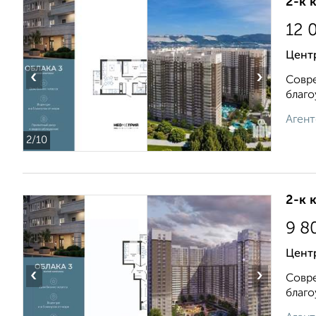
2-к 
12 
Центр
‹
›
Совре
благо
Агент
2
/10
2-к 
9 8
Центр
‹
›
Совре
благо