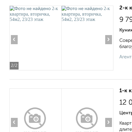
2-к 
9 7
Куник
‹
›
Совре
благо
Агент
2
/2
1-к 
12 
Цент
‹
›
Кварт
длите