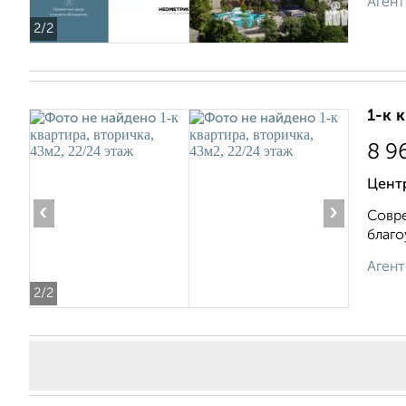
Агент
2
/2
1-к 
8 9
Центр
‹
›
Совре
благо
Агент
2
/2