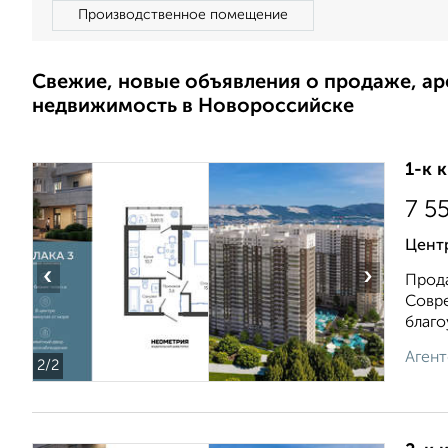
Производственное помещение
Свежие, новые объявления о продаже, а
недвижимость в Новороссийске
1-к 
7 5
Цент
‹
›
Прода
Совре
благоу
Агент
2
/2