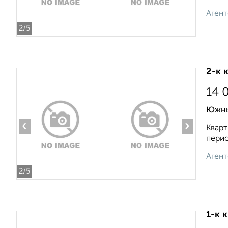
Агент
2
/5
2-к 
14 
Южны
‹
›
Кварт
перио
Агент
2
/5
1-к 