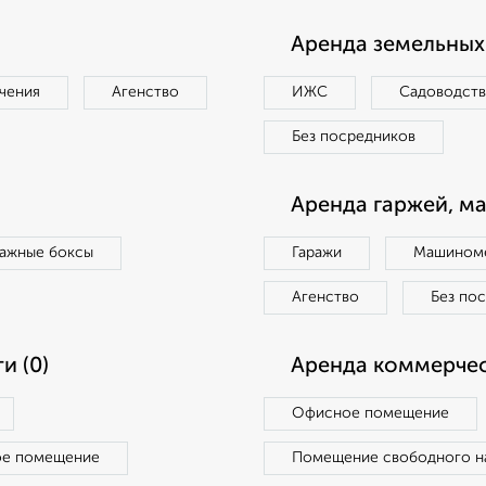
Аренда земельных 
чения
Агенство
ИЖС
Садоводст
Без посредников
Аренда гаржей, м
ражные боксы
Гаражи
Машиноме
Агенство
Без по
и (0)
Аренда коммерчес
Офисное помещение
ое помещение
Помещение свободного н