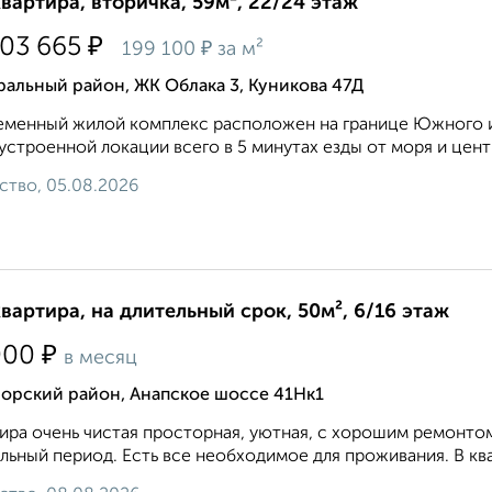
квартира, вторичка, 59м², 22/24 этаж
₽
803 665
₽
199 100
за м²
альный район, ЖК Облака 3, Куникова 47Д
менный жилой комплекс расположен на границе Южного и
устроенной локации всего в 5 минутах езды от моря и центра
ство, 05.08.2026
квартира, на длительный срок, 50м², 6/16 этаж
₽
000
в месяц
орский район, Анапское шоссе 41Нк1
ира очень чистая просторная, уютная, с хорошим ремонто
льный период. Есть все необходимое для проживания. В ква