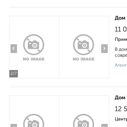
Дом 
11 
Прим
‹
›
В дом
совре
Агент
2
/7
Дом 
12 
Цент