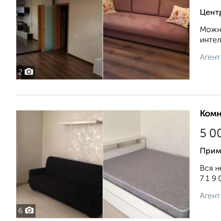
Цент
Можно
интел
Агент
2
Комн
5 0
Прим
Вся н
7 1 9 
Агент
6