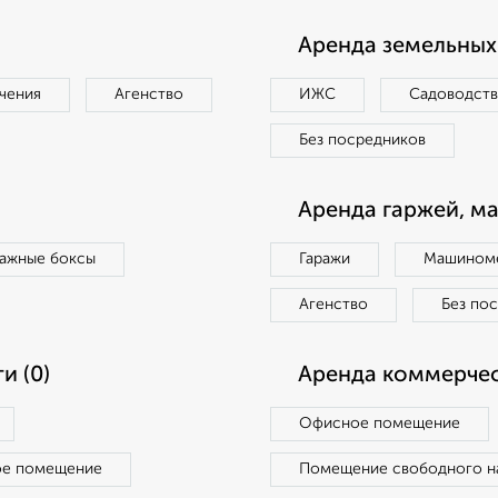
Аренда земельных 
чения
Агенство
ИЖС
Садоводст
Без посредников
Аренда гаржей, м
ражные боксы
Гаражи
Машиноме
Агенство
Без по
и (0)
Аренда коммерчес
Офисное помещение
ое помещение
Помещение свободного н