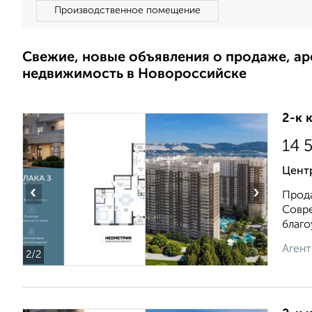
Производственное помещение
Свежие, новые объявления о продаже, а
недвижимость в Новороссийске
2-к 
14 
Цент
‹
›
Прода
Совре
благоу
Агент
2
/2