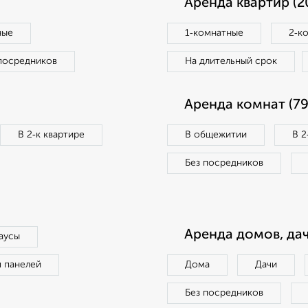
Аренда квартир (2
ные
1‑комнатные
2‑к
посредников
На длительный срок
Аренда комнат (79
В 2‑к квартире
В общежитии
В 2
Без посредников
Аренда домов, дач
аусы
п панелей
Дома
Дачи
Без посредников