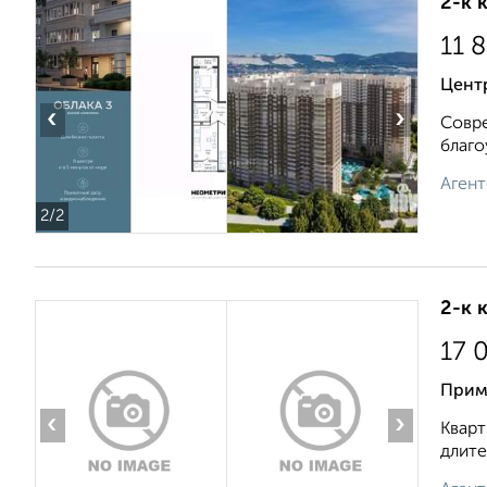
2-к 
11 
Центр
‹
›
Совре
благо
Агент
2
/2
2-к 
17 
Прим
‹
›
Кварт
длите