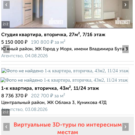
‹
›
2
/2
Студия квартира, вторичка, 27м², 7/16 этаж
₽
₽
5 150 000
190 800
за м²
‹
›
Южный район, ЖК Город у Моря, имени Владимира Бута 8
Агентство, 04.08.2026
1-к квартира, вторичка, 43м², 11/24 этаж
₽
₽
8 736 370
202 700
за м²
Центральный район, ЖК Облака 3, Куникова 47Д
Агентство, 03.08.2026
2
/2
Виртуальные 3D-туры по интересным
‹
›
местам